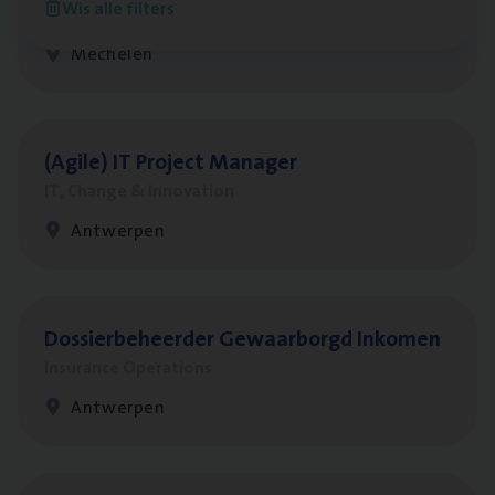
Wis alle filters
Insurance Operations
Mechelen
(Agi­le)
IT
Pro­ject Manager
IT, Change & Innovation
Antwerpen
Dos­sier­be­heer­der Gewaar­borgd Inkomen
Insurance Operations
Antwerpen