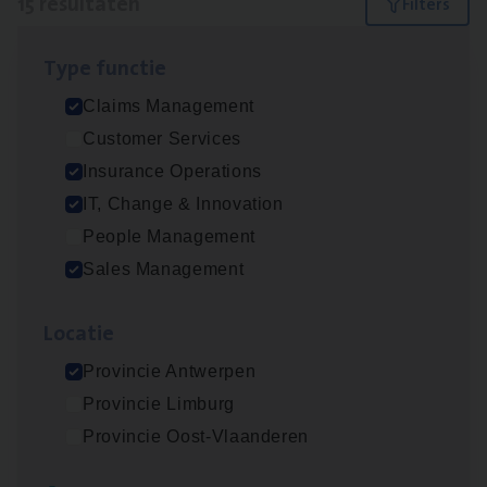
15 resultaten
Filters
Type func­tie
Client Exe­cu­ti­ve Marine
Claims Management
Insurance Operations
Customer Services
Antwerpen
Insurance Operations
IT, Change & Innovation
People Management
Dos­sier­be­heer­der Pro­per­ty verzekeringen
Sales Management
Insurance Operations
Loca­tie
Antwerpen en Hasselt
Provincie Antwerpen
Provincie Limburg
Dos­sier­be­heer­der Onder­ne­min­gen Van­b­
Provincie Oost-Vlaanderen
re­da Huys­mans — Mechelen