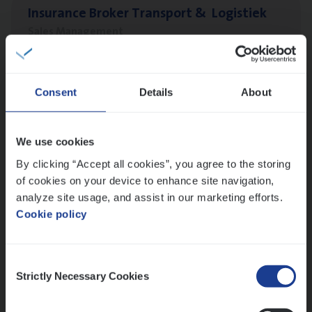
Insu­ran­ce Bro­ker Trans­port
&
Logistiek
Sales Management
Antwerpen
Consent
Details
About
IT
Busi­ness Analyst
IT, Change & Innovation
We use cookies
By clicking “Accept all cookies”, you agree to the storing
Antwerpen
of cookies on your device to enhance site navigation,
analyze site usage, and assist in our marketing efforts.
Cookie policy
Vorige
Volgende
Consent
Strictly Necessary Cookies
Selection
Lees onze verhalen