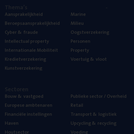
The­ma’s
Aan­spra­ke­lijk­heid
Mari­ne
Beroeps­aan­spra­ke­lijk­heid
Mili­eu
Cyber
&
fraude
Oogst­ver­ze­ke­ring
Intel­lec­tu­al property
Per­so­nen
Inter­na­ti­o­na­le Mobiliteit
Pro­per­ty
Kre­diet­ver­ze­ke­ring
Voer­tuig
&
vloot
Kunst­ver­ze­ke­ring
Sec­to­ren
Bouw
&
vastgoed
Publie­ke sec­tor / Overheid
Euro­pe­se ambtenaren
Retail
Finan­ci­ë­le instellingen
Trans­port
&
logistiek
Haven
Upcy­cling
&
recycling
Hout­sec­tor
Voe­ding