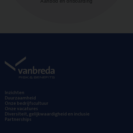
Aanbod en onboarding
Inzich­ten
Duur­zaam­heid
Onze bedrijfs­cul­tuur
Onze vaca­tu­res
Diver­si­teit, gelijk­waar­dig­heid en inclusie
Part­ner­ships