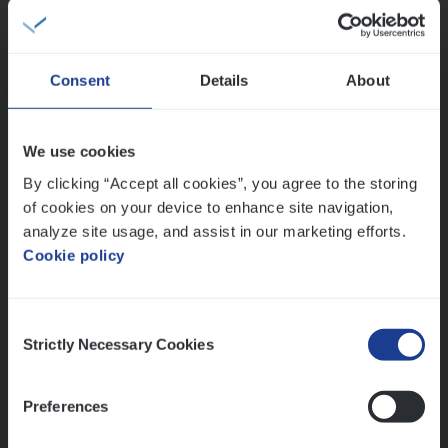
Dos­sier­be­heer­der ver­ze­ke­rin­gen — Soci­al
Pro­fit en Public
Consent
Details
About
Insurance Operations
Antwerpen
We use cookies
By clicking “Accept all cookies”, you agree to the storing
of cookies on your device to enhance site navigation,
Vorige
Volgende
analyze site usage, and assist in our marketing efforts.
Cookie policy
Lees onze verhalen
Consent
Strictly Necessary Cookies
Selection
Meer dan collega’s: hoe Julie en Aurélie elkaar
versterken
Mathias houdt van diepgaande dossiers én droge
Preferences
humor