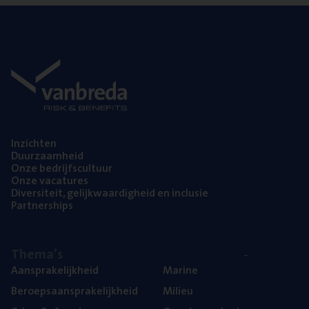
Inzich­ten
Duur­zaam­heid
Onze bedrijfs­cul­tuur
Onze vaca­tu­res
Diver­si­teit, gelijk­waar­dig­heid en inclusie
Part­ner­ships
The­ma’s
Aan­spra­ke­lijk­heid
Mari­ne
Beroeps­aan­spra­ke­lijk­heid
Mili­eu