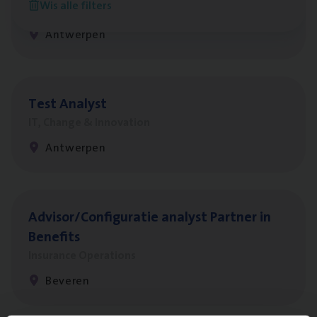
Wis alle filters
Sales Management
Antwerpen
Test Ana­lyst
IT, Change & Innovation
Antwerpen
Advisor/​Configuratie ana­lyst Part­ner in
Benefits
Insurance Operations
Beveren