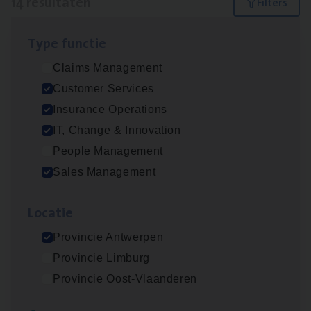
14 resultaten
Filters
Type func­tie
Cor­po­ra­te Insu­ran­ce Bro­ker Property
Claims Management
Sales Management
Customer Services
Antwerpen
Insurance Operations
IT, Change & Innovation
People Management
Cus­to­mer Care Expert
Sales Management
Hospitalisatieverzekeringen
Customer Services
Loca­tie
Antwerpen
Provincie Antwerpen
Provincie Limburg
Provincie Oost-Vlaanderen
Insu­ran­ce Bro­ker
KMO