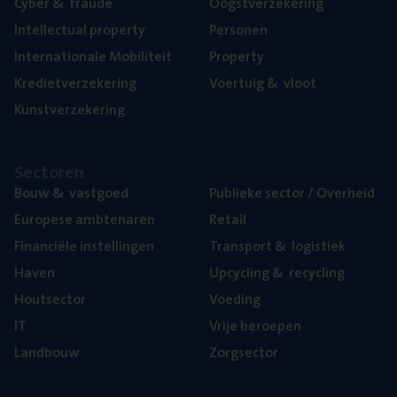
Cyber
&
fraude
Oogst­ver­ze­ke­ring
Intel­lec­tu­al property
Per­so­nen
Inter­na­ti­o­na­le Mobiliteit
Pro­per­ty
Kre­diet­ver­ze­ke­ring
Voer­tuig
&
vloot
Kunst­ver­ze­ke­ring
Sec­to­ren
Bouw
&
vastgoed
Publie­ke sec­tor / Overheid
Euro­pe­se ambtenaren
Retail
Finan­ci­ë­le instellingen
Trans­port
&
logistiek
Haven
Upcy­cling
&
recycling
Hout­sec­tor
Voe­ding
IT
Vrije beroe­pen
Land­bouw
Zorg­sec­tor