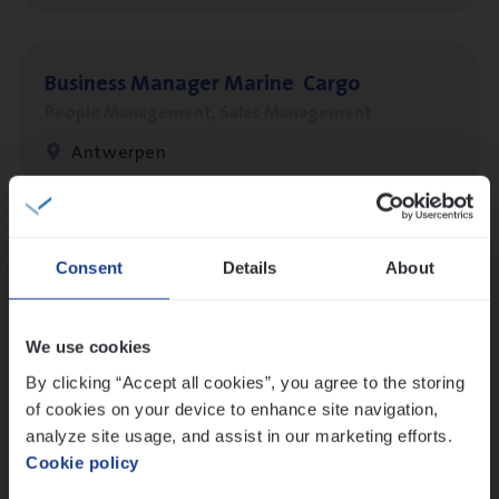
Busi­ness Mana­ger Mari­ne Cargo
People Management, Sales Management
Antwerpen
Client Exe­cu­ti­ve Marine
Consent
Details
About
Insurance Operations
Antwerpen
We use cookies
By clicking “Accept all cookies”, you agree to the storing
of cookies on your device to enhance site navigation,
Dos­sier­be­heer­der Pro­per­ty verzekeringen
analyze site usage, and assist in our marketing efforts.
Cookie policy
Insurance Operations