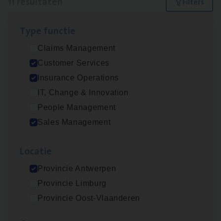
11 resultaten
Filters
Type func­tie
Dos­sier­be­heer­der ver­ze­ke­rin­gen — Soci­al
Claims Management
Pro­fit en Public
Customer Services
Insurance Operations
Insurance Operations
Antwerpen
IT, Change & Innovation
People Management
Sales Management
Advisor/​Configuratie ana­lyst Part­ner in
Benefits
Loca­tie
Insurance Operations
Provincie Antwerpen
Beveren
Provincie Limburg
Provincie Oost-Vlaanderen