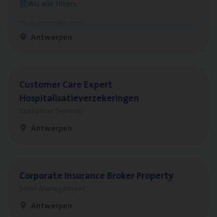
Wis alle filters
Insu­ran­ce Bro­ker
KMO
Sales Management
Antwerpen
Cus­to­mer Care Expert
Hospitalisatieverzekeringen
Customer Services
Antwerpen
Cor­po­ra­te Insu­ran­ce Bro­ker Property
Sales Management
Antwerpen