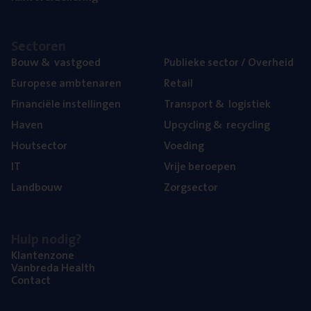
Sec­to­ren
Bouw
&
vastgoed
Publie­ke sec­tor / Overheid
Euro­pe­se ambtenaren
Retail
Finan­ci­ë­le instellingen
Trans­port
&
logistiek
Haven
Upcy­cling
&
recycling
Hout­sec­tor
Voe­ding
IT
Vrije beroe­pen
Land­bouw
Zorg­sec­tor
Hulp nodig?
Klan­ten­zo­ne
Van­b­re­da Health
Con­tact