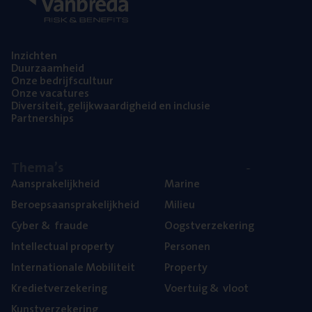
Inzich­ten
Duur­zaam­heid
Onze bedrijfs­cul­tuur
Onze vaca­tu­res
Diver­si­teit, gelijk­waar­dig­heid en inclusie
Part­ner­ships
The­ma’s
Aan­spra­ke­lijk­heid
Mari­ne
Beroeps­aan­spra­ke­lijk­heid
Mili­eu
Cyber
&
fraude
Oogst­ver­ze­ke­ring
Intel­lec­tu­al property
Per­so­nen
Inter­na­ti­o­na­le Mobiliteit
Pro­per­ty
Kre­diet­ver­ze­ke­ring
Voer­tuig
&
vloot
Kunst­ver­ze­ke­ring