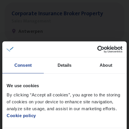
Cor­po­ra­te Insu­ran­ce Bro­ker Property
Sales Management
Antwerpen
Scha­de Expert Fleet
Consent
Details
About
Claims Management
Antwerpen
We use cookies
By clicking “Accept all cookies”, you agree to the storing
of cookies on your device to enhance site navigation,
Busi­ness Mana­ger Mari­ne Cargo
analyze site usage, and assist in our marketing efforts.
People Management, Sales Management
Cookie policy
Antwerpen