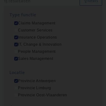
15 resultaten
Filters
Type func­tie
Dos­sier­be­heer­der ver­ze­ke­rin­gen — Soci­al
Claims Management
Pro­fit en Public
Customer Services
Insurance Operations
Insurance Operations
Antwerpen
IT, Change & Innovation
People Management
Sales Management
Claims­hand­ler Fleet
&
Bike
Claims Management
Loca­tie
Antwerpen
Provincie Antwerpen
Provincie Limburg
Provincie Oost-Vlaanderen
Advisor/​Configuratie ana­lyst Part­ner in