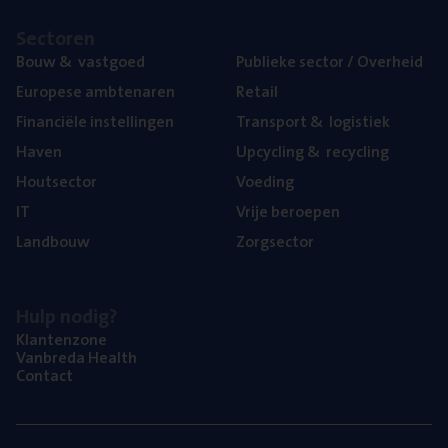
Sec­to­ren
Bouw
&
vastgoed
Publie­ke sec­tor / Overheid
Euro­pe­se ambtenaren
Retail
Finan­ci­ë­le instellingen
Trans­port
&
logistiek
Haven
Upcy­cling
&
recycling
Hout­sec­tor
Voe­ding
IT
Vrije beroe­pen
Land­bouw
Zorg­sec­tor
Hulp nodig?
Klan­ten­zo­ne
Van­b­re­da Health
Con­tact