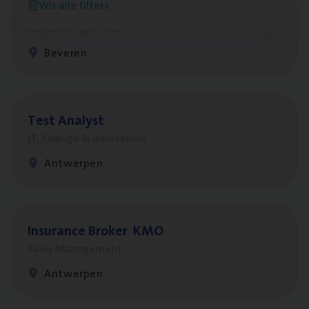
Wis alle filters
Benefits
Insurance Operations
Beveren
Test Ana­lyst
IT, Change & Innovation
Antwerpen
Insu­ran­ce Bro­ker
KMO
Sales Management
Antwerpen