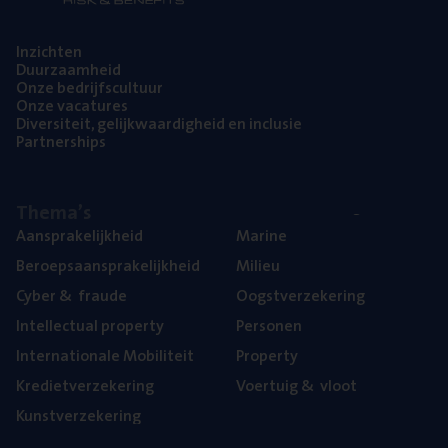
Inzich­ten
Duur­zaam­heid
Onze bedrijfs­cul­tuur
Onze vaca­tu­res
Diver­si­teit, gelijk­waar­dig­heid en inclusie
Part­ner­ships
The­ma’s
Aan­spra­ke­lijk­heid
Mari­ne
Beroeps­aan­spra­ke­lijk­heid
Mili­eu
Cyber
&
fraude
Oogst­ver­ze­ke­ring
Intel­lec­tu­al property
Per­so­nen
Inter­na­ti­o­na­le Mobiliteit
Pro­per­ty
Kre­diet­ver­ze­ke­ring
Voer­tuig
&
vloot
Kunst­ver­ze­ke­ring