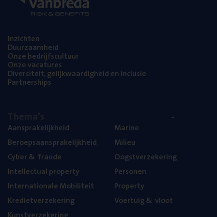
Inzich­ten
Duur­zaam­heid
Onze bedrijfs­cul­tuur
Onze vaca­tu­res
Diver­si­teit, gelijk­waar­dig­heid en inclusie
Part­ner­ships
The­ma’s
Aan­spra­ke­lijk­heid
Mari­ne
Beroeps­aan­spra­ke­lijk­heid
Mili­eu
Cyber
&
fraude
Oogst­ver­ze­ke­ring
Intel­lec­tu­al property
Per­so­nen
Inter­na­ti­o­na­le Mobiliteit
Pro­per­ty
Kre­diet­ver­ze­ke­ring
Voer­tuig
&
vloot
Kunst­ver­ze­ke­ring