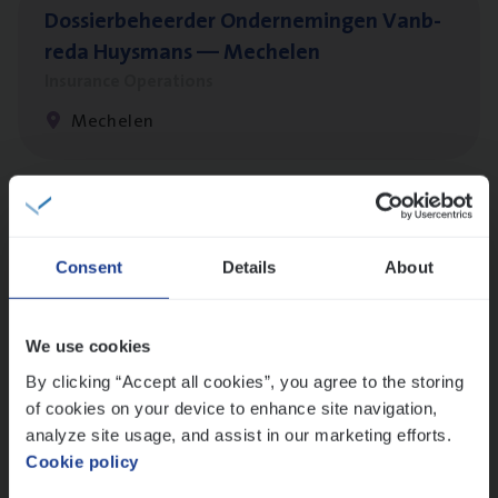
Dos­sier­be­heer­der Onder­ne­min­gen Van­b­
re­da Huys­mans — Mechelen
Insurance Operations
Mechelen
Dos­sier­be­heer­der Pro­per­ty verzekeringen
Insurance Operations
Consent
Details
About
Antwerpen en Hasselt
We use cookies
By clicking “Accept all cookies”, you agree to the storing
Dos­sier­be­heer­der ver­ze­ke­rin­gen — Soci­al
of cookies on your device to enhance site navigation,
Pro­fit en Public
analyze site usage, and assist in our marketing efforts.
Cookie policy
Insurance Operations