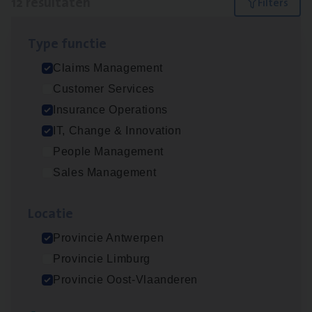
12 resultaten
Filters
Type func­tie
(Agi­le)
IT
Pro­ject Manager
Claims Management
IT, Change & Innovation
Customer Services
Antwerpen
Insurance Operations
IT, Change & Innovation
People Management
Advisor/​Configuratie ana­lyst Part­ner in
Sales Management
Benefits
Insurance Operations
Loca­tie
Beveren
Provincie Antwerpen
Provincie Limburg
Provincie Oost-Vlaanderen
Claims­hand­ler Fleet
&
Bike