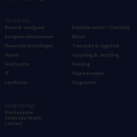
Sec­to­ren
Bouw
&
vastgoed
Publie­ke sec­tor / Overheid
Euro­pe­se ambtenaren
Retail
Finan­ci­ë­le instellingen
Trans­port
&
logistiek
Haven
Upcy­cling
&
recycling
Hout­sec­tor
Voe­ding
IT
Vrije beroe­pen
Land­bouw
Zorg­sec­tor
Hulp nodig?
Klan­ten­zo­ne
Van­b­re­da Health
Con­tact