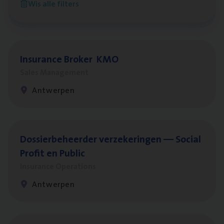
Wis alle filters
Antwerpen
Insu­ran­ce Bro­ker
KMO
Sales Management
Antwerpen
Dos­sier­be­heer­der ver­ze­ke­rin­gen — Soci­al
Pro­fit en Public
Insurance Operations
Antwerpen