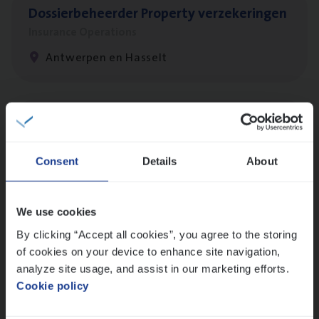
Dos­sier­be­heer­der Pro­per­ty verzekeringen
Insurance Operations
Antwerpen en Hasselt
Dos­sier­be­heer­der Onder­ne­min­gen Van­b­
re­da Huys­mans — Mechelen
Consent
Details
About
Insurance Operations
Mechelen
We use cookies
By clicking “Accept all cookies”, you agree to the storing
of cookies on your device to enhance site navigation,
Dos­sier­be­heer­der Gewaar­borgd Inkomen
analyze site usage, and assist in our marketing efforts.
Insurance Operations
Cookie policy
Antwerpen