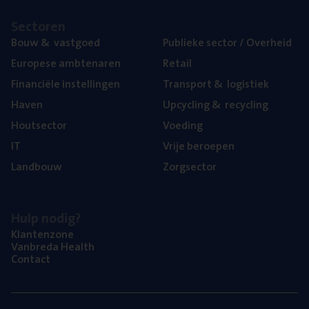
Sec­to­ren
Bouw
&
vastgoed
Publie­ke sec­tor / Overheid
Euro­pe­se ambtenaren
Retail
Finan­ci­ë­le instellingen
Trans­port
&
logistiek
Haven
Upcy­cling
&
recycling
Hout­sec­tor
Voe­ding
IT
Vrije beroe­pen
Land­bouw
Zorg­sec­tor
Hulp nodig?
Klan­ten­zo­ne
Van­b­re­da Health
Con­tact