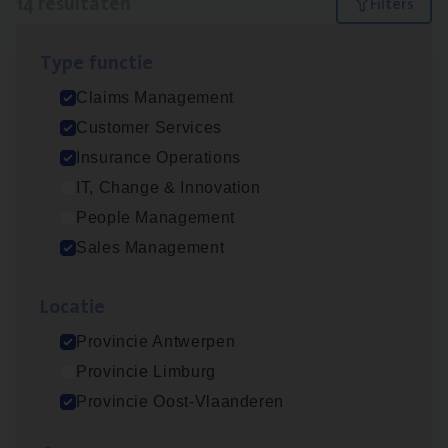
14 resultaten
Filters
Type func­tie
Scha­de­be­heer­der verzekeringen
Claims Management
Claims Management
Customer Services
Sint-Niklaas/Temse
Insurance Operations
IT, Change & Innovation
People Management
Scha­de Expert Fleet
Sales Management
Claims Management
Loca­tie
Antwerpen
Provincie Antwerpen
Provincie Limburg
Insu­ran­ce Bro­ker Trans­port
&
Logistiek
Provincie Oost-Vlaanderen
Sales Management