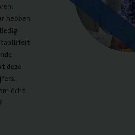
oven:
oor hebben
lledig
tabiliteit
ende
at deze
fers.
 om écht
?