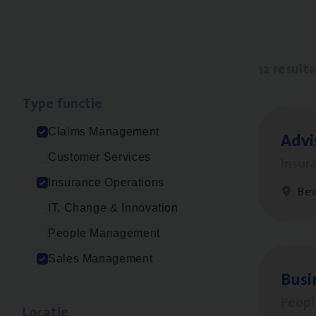
12 result
Type func­tie
Claims Management
Advi
Customer Services
Insur
Insurance Operations
Be
IT, Change & Innovation
People Management
Sales Management
Busi
Peop
Loca­tie