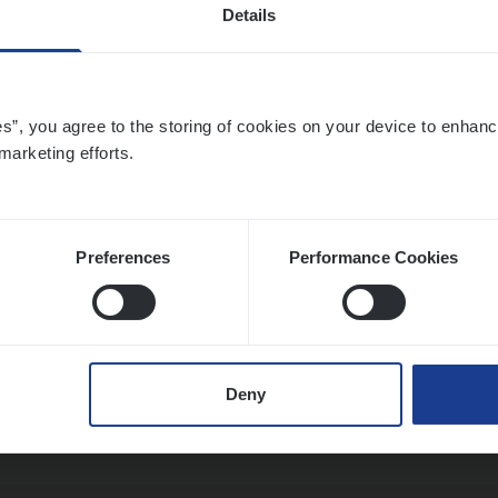
Details
o­ra­te Insu­ran­ce Bro­ker Property
es”, you agree to the storing of cookies on your device to enhanc
s Management
marketing efforts.
twerpen
Preferences
Performance Cookies
sier­be­heer­der Gewaar­borgd Inkomen
ance Operations
Deny
twerpen