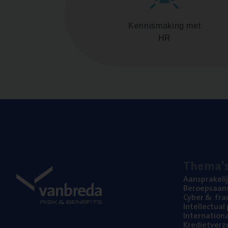
Kennismaking met
HR
The­ma’
Aan­spra­ke­li
Beroeps­aan­s
Cyber
&
fra
Intel­lec­tu­a
Inter­na­ti­o­
Kre­diet­ver­z