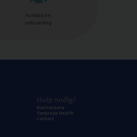
Aanbod en
onboarding
Hulp nodig?
Klan­ten­zo­ne
Van­b­re­da Health
Con­tact