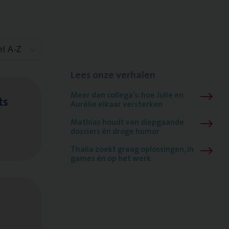
el A-Z
Lees onze verhalen
Meer dan collega’s: hoe Julie en
ts
Aurélie elkaar versterken
Mathias houdt van diepgaande
dossiers én droge humor
Thalia zoekt graag oplossingen, in
games én op het werk