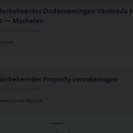
ier­be­heer­der Onder­ne­min­gen Van­b­re­da 
s — Mechelen
ance Operations
chelen
ier­be­heer­der Pro­per­ty verzekeringen
ance Operations
werpen en Hasselt
1
2