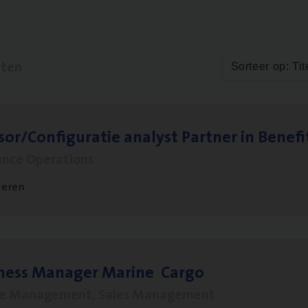
aten
Sorteer op: Tit
sor/​Configuratie ana­lyst Part­ner in Benefi
ance Operations
veren
­ness Mana­ger Mari­ne Cargo
le Management, Sales Management