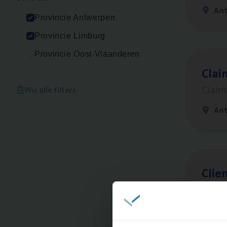
An
Provincie Antwerpen
Provincie Limburg
Provincie Oost-Vlaanderen
Clai
Clai
Wis alle filters
An
Clien
Insur
An