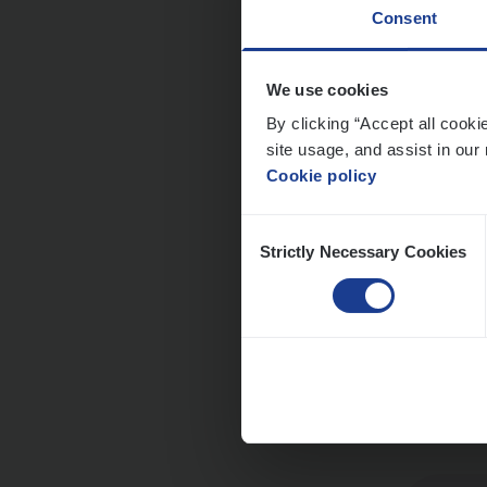
Consent
Cor­p
We use cookies
By clicking “Accept all cooki
Sale
site usage, and assist in our 
An
Cookie policy
Consent
Strictly Necessary Cookies
Selection
Dos­
Insur
An