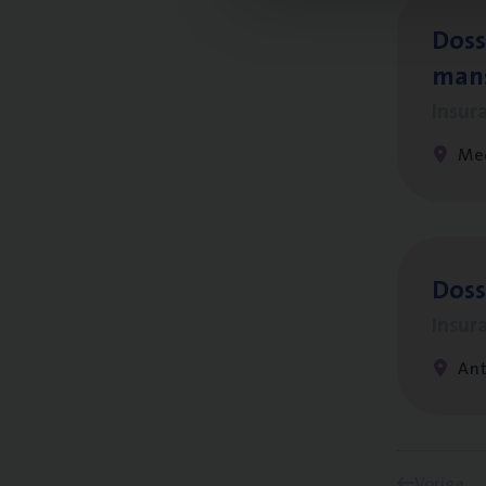
Dos­s
man
Insur
Me
Dos­s
Insur
Ant
Vorige