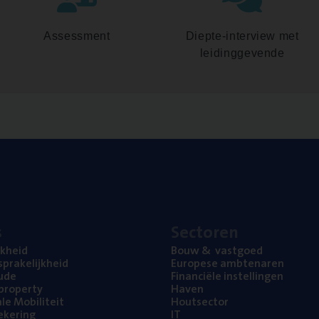
Assessment
Diepte-interview met
leidinggevende
s
Sec­to­ren
jk­heid
Bouw
&
vastgoed
pra­ke­lijk­heid
Euro­pe­se ambtenaren
ude
Finan­ci­ë­le instellingen
l property
Haven
na­le Mobiliteit
Hout­sec­tor
e­ke­ring
IT