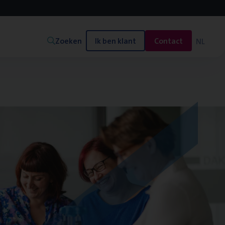
Zoeken
Ik ben klant
Contact
NL