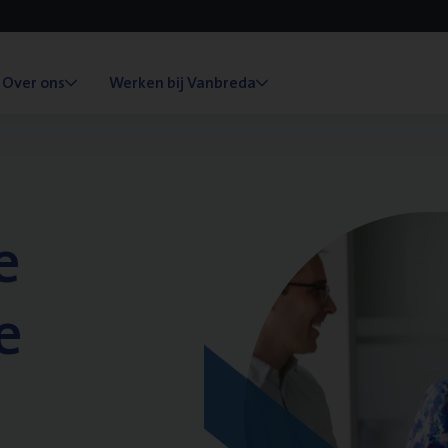
Over ons
Werken bij Vanbreda
e
e