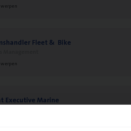
twerpen
ms­hand­ler Fleet
&
Bike
ms Management
twerpen
t Exe­cu­ti­ve Marine
ance Operations
twerpen