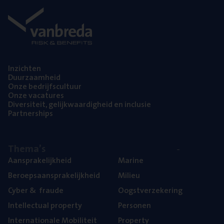
Inzich­ten
Duur­zaam­heid
Onze bedrijfs­cul­tuur
Onze vaca­tu­res
Diver­si­teit, gelijk­waar­dig­heid en inclusie
Part­ner­ships
The­ma’s
Aan­spra­ke­lijk­heid
Mari­ne
Beroeps­aan­spra­ke­lijk­heid
Mili­eu
Cyber
&
fraude
Oogst­ver­ze­ke­ring
Intel­lec­tu­al property
Per­so­nen
Inter­na­ti­o­na­le Mobiliteit
Pro­per­ty