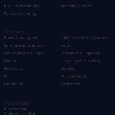
Kre­diet­ver­ze­ke­ring
Voer­tuig
&
vloot
Kunst­ver­ze­ke­ring
Sec­to­ren
Bouw
&
vastgoed
Publie­ke sec­tor / Overheid
Euro­pe­se ambtenaren
Retail
Finan­ci­ë­le instellingen
Trans­port
&
logistiek
Haven
Upcy­cling
&
recycling
Hout­sec­tor
Voe­ding
IT
Vrije beroe­pen
Land­bouw
Zorg­sec­tor
Hulp nodig?
Klan­ten­zo­ne
Van­b­re­da Health