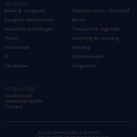
Sec­to­ren
Bouw
&
vastgoed
Publie­ke sec­tor / Overheid
Euro­pe­se ambtenaren
Retail
Finan­ci­ë­le instellingen
Trans­port
&
logistiek
Haven
Upcy­cling
&
recycling
Hout­sec­tor
Voe­ding
IT
Vrije beroe­pen
Land­bouw
Zorg­sec­tor
Hulp nodig?
Klan­ten­zo­ne
Van­b­re­da Health
Con­tact
© 2026 Vanbreda Risk & Benefits
Gedragsregels verzekeringsmakelaardij