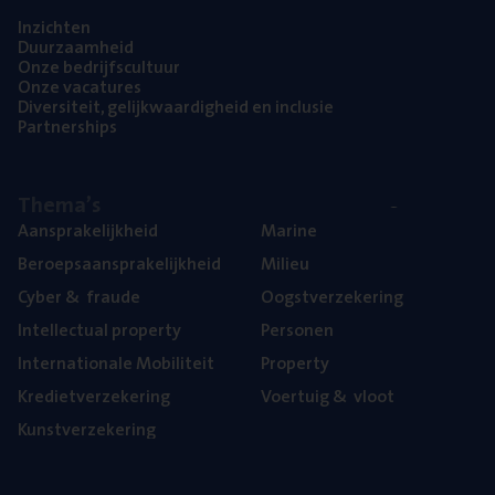
Inzich­ten
Duur­zaam­heid
Onze bedrijfs­cul­tuur
Onze vaca­tu­res
Diver­si­teit, gelijk­waar­dig­heid en inclusie
Part­ner­ships
The­ma’s
Aan­spra­ke­lijk­heid
Mari­ne
Beroeps­aan­spra­ke­lijk­heid
Mili­eu
Cyber
&
fraude
Oogst­ver­ze­ke­ring
Intel­lec­tu­al property
Per­so­nen
Inter­na­ti­o­na­le Mobiliteit
Pro­per­ty
Kre­diet­ver­ze­ke­ring
Voer­tuig
&
vloot
Kunst­ver­ze­ke­ring