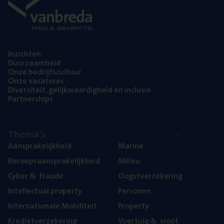
Inzich­ten
Duur­zaam­heid
Onze bedrijfs­cul­tuur
Onze vaca­tu­res
Diver­si­teit, gelijk­waar­dig­heid en inclusie
Part­ner­ships
The­ma’s
Aan­spra­ke­lijk­heid
Mari­ne
Beroeps­aan­spra­ke­lijk­heid
Mili­eu
Cyber
&
fraude
Oogst­ver­ze­ke­ring
Intel­lec­tu­al property
Per­so­nen
Inter­na­ti­o­na­le Mobiliteit
Pro­per­ty
Kre­diet­ver­ze­ke­ring
Voer­tuig
&
vloot