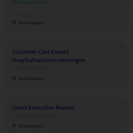
Wis alle filters
Test Ana­lyst
IT, Change & Innovation
Antwerpen
Cus­to­mer Care Expert
Hospitalisatieverzekeringen
Customer Services
Antwerpen
Client Exe­cu­ti­ve Marine
Insurance Operations
Antwerpen