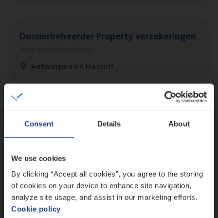
Dos­sier­be­heer­der Pro­per­ty verzekeringen
Insurance Operations
Antwerpen en Hasselt
Dos­sier­be­heer­der Onder­ne­min­gen Van­b­
re­da Huys­mans — Mechelen
Consent
Details
About
Insurance Operations
Mechelen
We use cookies
By clicking “Accept all cookies”, you agree to the storing
of cookies on your device to enhance site navigation,
analyze site usage, and assist in our marketing efforts.
(Agi­le)
IT
Pro­ject Manager
Cookie policy