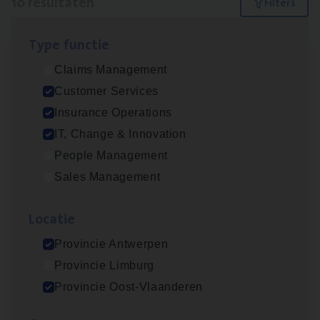
10 resultaten
Filters
Type func­tie
Dos­sier­be­heer­der ver­ze­ke­rin­gen — Soci­al
Claims Management
Pro­fit en Public
Customer Services
Insurance Operations
Insurance Operations
Antwerpen
IT, Change & Innovation
People Management
Sales Management
Advisor/​Configuratie ana­lyst Part­ner in
Benefits
Loca­tie
Insurance Operations
Provincie Antwerpen
Beveren
Provincie Limburg
Provincie Oost-Vlaanderen