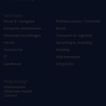
Sec­to­ren
Bouw
&
vastgoed
Publie­ke sec­tor / Overheid
Euro­pe­se ambtenaren
Retail
Finan­ci­ë­le instellingen
Trans­port
&
logistiek
Haven
Upcy­cling
&
recycling
Hout­sec­tor
Voe­ding
IT
Vrije beroe­pen
Land­bouw
Zorg­sec­tor
Hulp nodig?
Klan­ten­zo­ne
Van­b­re­da Health
Con­tact