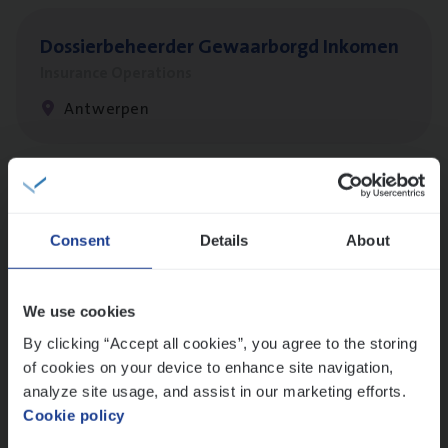
Dos­sier­be­heer­der Gewaar­borgd Inkomen
Insurance Operations
Antwerpen
Dos­sier­be­heer­der Onder­ne­min­gen Van­b­
re­da Huys­mans — Mechelen
Consent
Details
About
Insurance Operations
Mechelen
We use cookies
By clicking “Accept all cookies”, you agree to the storing
of cookies on your device to enhance site navigation,
Dos­sier­be­heer­der Pro­per­ty verzekeringen
analyze site usage, and assist in our marketing efforts.
Cookie policy
Insurance Operations