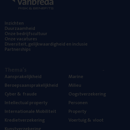
Inzich­ten
Duur­zaam­heid
Onze bedrijfs­cul­tuur
Onze vaca­tu­res
Diver­si­teit, gelijk­waar­dig­heid en inclusie
Part­ner­ships
The­ma’s
Aan­spra­ke­lijk­heid
Mari­ne
Beroeps­aan­spra­ke­lijk­heid
Mili­eu
Cyber
&
fraude
Oogst­ver­ze­ke­ring
Intel­lec­tu­al property
Per­so­nen
Inter­na­ti­o­na­le Mobiliteit
Pro­per­ty
Kre­diet­ver­ze­ke­ring
Voer­tuig
&
vloot
Kunst­ver­ze­ke­ring