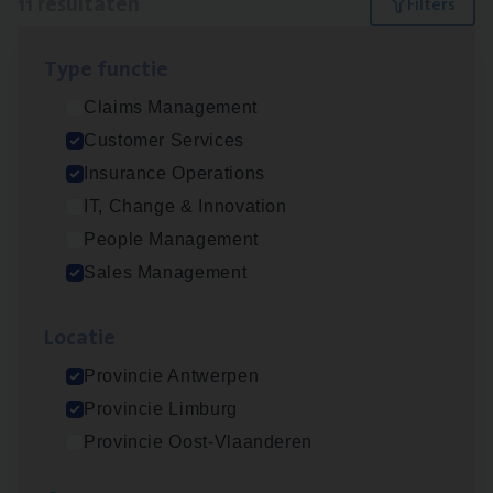
11 resultaten
Filters
Type func­tie
Advisor/​Configuratie ana­lyst Part­ner in
Claims Management
Benefits
Customer Services
Insurance Operations
Insurance Operations
Beveren
IT, Change & Innovation
People Management
Sales Management
Busi­ness Mana­ger Mari­ne Cargo
People Management, Sales Management
Loca­tie
Antwerpen
Provincie Antwerpen
Provincie Limburg
Provincie Oost-Vlaanderen
Client Exe­cu­ti­ve Marine