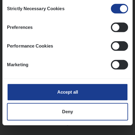
Consent
Strictly Necessary Cookies
Selection
Vorige
Volgende
Preferences
Lees onze verhalen
Performance Cookies
Meer dan collega’s: hoe Julie en Aurélie elkaar
versterken
Marketing
Mathias houdt van diepgaande dossiers én droge
humor
Thalia zoekt graag oplossingen, in games én op het
werk
Accept all
Deny
Ons sollicitatieproces