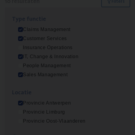
10 resultaten
Filters
Type func­tie
Claims­hand­ler Fleet
&
Bike
Claims Management
Claims Management
Customer Services
Antwerpen
Insurance Operations
IT, Change & Innovation
People Management
Test Ana­lyst
Sales Management
IT, Change & Innovation
Loca­tie
Antwerpen
Provincie Antwerpen
Provincie Limburg
Insu­ran­ce Bro­ker
KMO
Provincie Oost-Vlaanderen
Sales Management