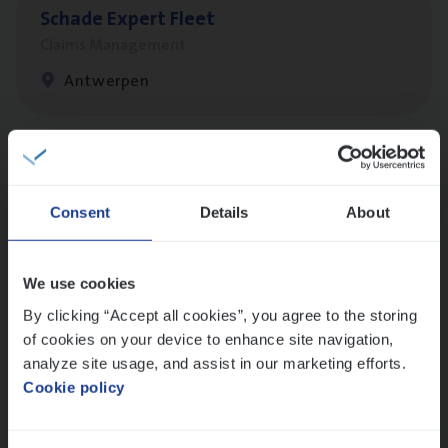
Scha­de Expert Fleet
Claims Management
Antwerpen
Busi­ness Mana­ger Mari­ne Cargo
People Management, Sales Management
Consent
Details
About
Antwerpen
We use cookies
By clicking “Accept all cookies”, you agree to the storing
(Agi­le)
IT
Pro­ject Manager
of cookies on your device to enhance site navigation,
IT, Change & Innovation
analyze site usage, and assist in our marketing efforts.
Cookie policy
Antwerpen