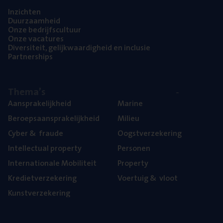
Inzich­ten
Duur­zaam­heid
Onze bedrijfs­cul­tuur
Onze vaca­tu­res
Diver­si­teit, gelijk­waar­dig­heid en inclusie
Part­ner­ships
The­ma’s
Aan­spra­ke­lijk­heid
Mari­ne
Beroeps­aan­spra­ke­lijk­heid
Mili­eu
Cyber
&
fraude
Oogst­ver­ze­ke­ring
Intel­lec­tu­al property
Per­so­nen
Inter­na­ti­o­na­le Mobiliteit
Pro­per­ty
Kre­diet­ver­ze­ke­ring
Voer­tuig
&
vloot
Kunst­ver­ze­ke­ring