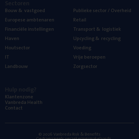
Sec­to­ren
Bouw
&
vastgoed
Publie­ke sec­tor / Overheid
Euro­pe­se ambtenaren
Retail
Finan­ci­ë­le instellingen
Trans­port
&
logistiek
Haven
Upcy­cling
&
recycling
Hout­sec­tor
Voe­ding
IT
Vrije beroe­pen
Land­bouw
Zorg­sec­tor
Hulp nodig?
Klan­ten­zo­ne
Van­b­re­da Health
Con­tact
© 2026 Vanbreda Risk & Benefits
Gedragsregels verzekeringsmakelaardij