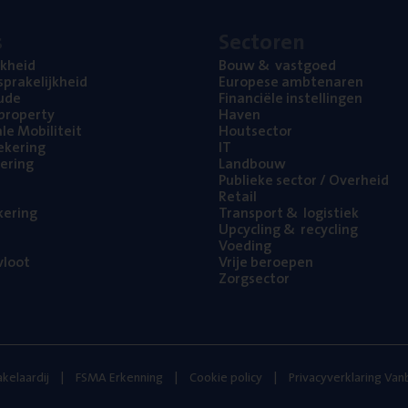
s
Sec­to­ren
jk­heid
Bouw
&
vastgoed
pra­ke­lijk­heid
Euro­pe­se ambtenaren
ude
Finan­ci­ë­le instellingen
l property
Haven
na­le Mobiliteit
Hout­sec­tor
e­ke­ring
IT
e­ring
Land­bouw
Publie­ke sec­tor / Overheid
Retail
ke­ring
Trans­port
&
logistiek
Upcy­cling
&
recycling
Voe­ding
loot
Vrije beroe­pen
Zorg­sec­tor
kelaardij
FSMA Erkenning
Cookie policy
Privacyverklaring Va