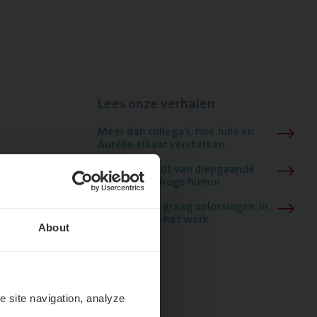
Lees onze verhalen
Meer dan collega’s: hoe Julie en
Aurélie elkaar versterken
Mathias houdt van diepgaande
dossiers én droge humor
Thalia zoekt graag oplossingen, in
games én op het werk
About
e site navigation, analyze