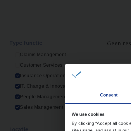
Type func­tie
Geen re
Claims Management
Customer Services
Insurance Operations
IT, Change & Innovation
Consent
People Management
Sales Management
We use cookies
By clicking “Accept all cooki
Loca­tie
site usage, and assist in our 