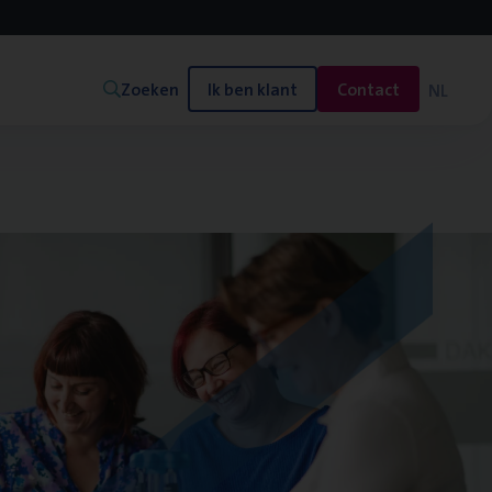
Zoeken
Ik ben klant
Contact
NL