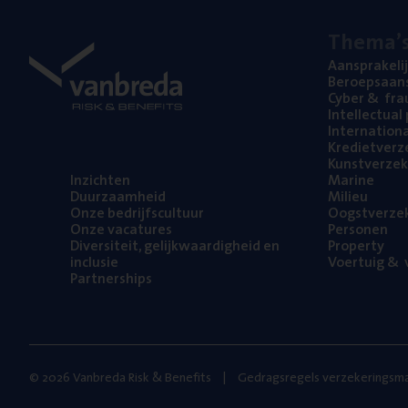
The­ma’
Aan­spra­ke­li
Beroeps­aan­s
Cyber
&
fra
Intel­lec­tu­a
Inter­na­ti­o­
Kre­diet­ver­z
Kunst­ver­ze­k
Inzich­ten
Mari­ne
Duur­zaam­heid
Mili­eu
Onze bedrijfs­cul­tuur
Oogst­ver­ze­
Onze vaca­tu­res
Per­so­nen
Diver­si­teit, gelijk­waar­dig­heid en
Pro­per­ty
inclusie
Voer­tuig
&
v
Part­ner­ships
© 2026 Vanbreda Risk & Benefits
Gedragsregels verzekeringsma