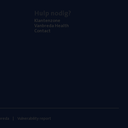
Hulp nodig?
Klan­ten­zo­ne
Van­b­re­da Health
Con­tact
nbreda
Vulnerability report