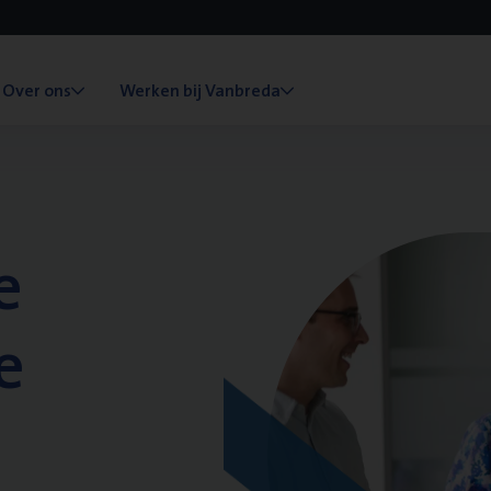
Over ons
Werken bij Vanbreda
e
e