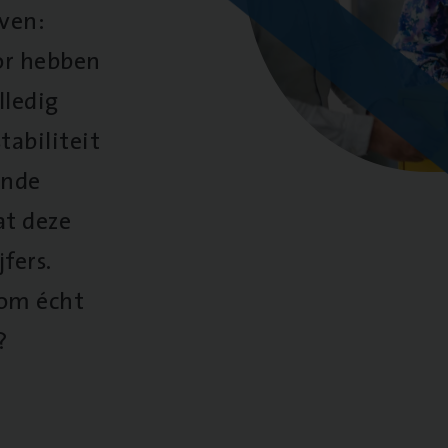
oven:
oor hebben
lledig
tabiliteit
ende
at deze
fers.
 om écht
?