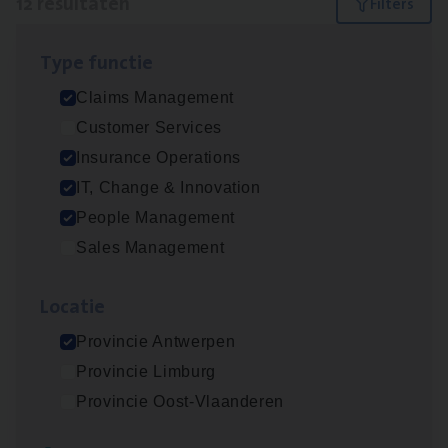
12 resultaten
Filters
Type func­tie
Dos­sier­be­heer­der ver­ze­ke­rin­gen — Soci­al
Claims Management
Pro­fit en Public
Customer Services
Insurance Operations
Insurance Operations
Antwerpen
IT, Change & Innovation
People Management
Sales Management
Claims­hand­ler Fleet
&
Bike
Claims Management
Loca­tie
Antwerpen
Provincie Antwerpen
Provincie Limburg
Provincie Oost-Vlaanderen
Advisor/​Configuratie ana­lyst Part­ner in