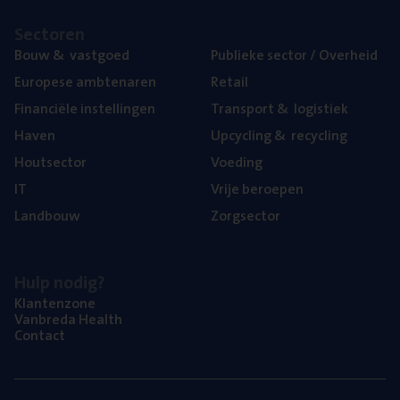
Sec­to­ren
Bouw
&
vastgoed
Publie­ke sec­tor / Overheid
Euro­pe­se ambtenaren
Retail
Finan­ci­ë­le instellingen
Trans­port
&
logistiek
Haven
Upcy­cling
&
recycling
Hout­sec­tor
Voe­ding
IT
Vrije beroe­pen
Land­bouw
Zorg­sec­tor
Hulp nodig?
Klan­ten­zo­ne
Van­b­re­da Health
Con­tact