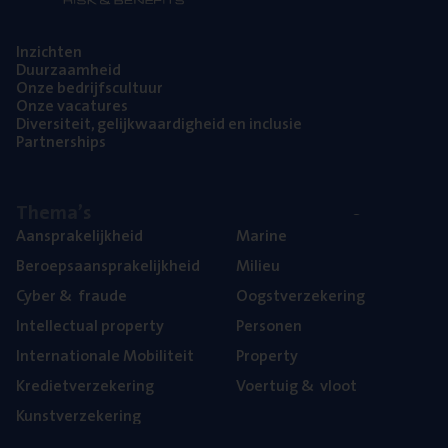
Inzich­ten
Duur­zaam­heid
Onze bedrijfs­cul­tuur
Onze vaca­tu­res
Diver­si­teit, gelijk­waar­dig­heid en inclusie
Part­ner­ships
The­ma’s
Aan­spra­ke­lijk­heid
Mari­ne
Beroeps­aan­spra­ke­lijk­heid
Mili­eu
Cyber
&
fraude
Oogst­ver­ze­ke­ring
Intel­lec­tu­al property
Per­so­nen
Inter­na­ti­o­na­le Mobiliteit
Pro­per­ty
Kre­diet­ver­ze­ke­ring
Voer­tuig
&
vloot
Kunst­ver­ze­ke­ring