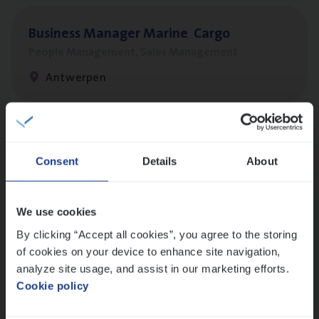
Busi­ness Mana­ger Mari­ne Cargo
People Management, Sales Management
Antwerpen
Client Exe­cu­ti­ve Marine
Consent
Details
About
Insurance Operations
Antwerpen
We use cookies
By clicking “Accept all cookies”, you agree to the storing
of cookies on your device to enhance site navigation,
Dos­sier­be­heer­der Pro­per­ty verzekeringen
analyze site usage, and assist in our marketing efforts.
Insurance Operations
Cookie policy
Antwerpen en Hasselt