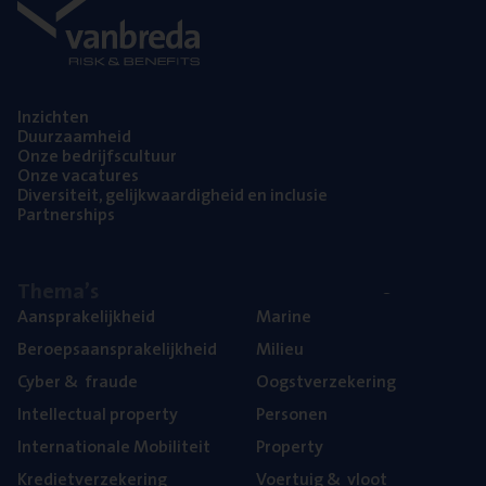
Inzich­ten
Duur­zaam­heid
Onze bedrijfs­cul­tuur
Onze vaca­tu­res
Diver­si­teit, gelijk­waar­dig­heid en inclusie
Part­ner­ships
The­ma’s
Aan­spra­ke­lijk­heid
Mari­ne
Beroeps­aan­spra­ke­lijk­heid
Mili­eu
Cyber
&
fraude
Oogst­ver­ze­ke­ring
Intel­lec­tu­al property
Per­so­nen
Inter­na­ti­o­na­le Mobiliteit
Pro­per­ty
Kre­diet­ver­ze­ke­ring
Voer­tuig
&
vloot