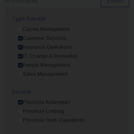
11 resultaten
Filters
Type func­tie
Dos­sier­be­heer­der ver­ze­ke­rin­gen — Soci­al
Claims Management
Pro­fit en Public
Customer Services
Insurance Operations
Insurance Operations
Antwerpen
IT, Change & Innovation
People Management
Sales Management
Advisor/​Configuratie ana­lyst Part­ner in
Benefits
Loca­tie
Insurance Operations
Provincie Antwerpen
Beveren
Provincie Limburg
Provincie Oost-Vlaanderen