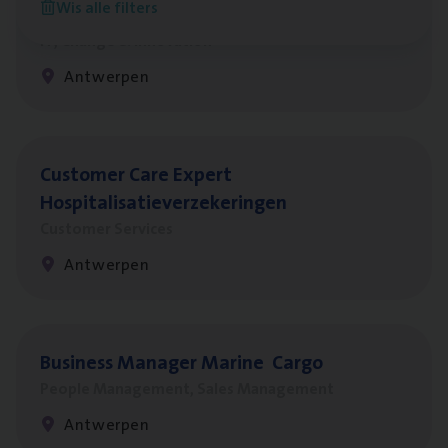
Wis alle filters
Test Ana­lyst
IT, Change & Innovation
Antwerpen
Cus­to­mer Care Expert
Hospitalisatieverzekeringen
Customer Services
Antwerpen
Busi­ness Mana­ger Mari­ne Cargo
People Management, Sales Management
Antwerpen