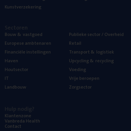
Kunst­ver­ze­ke­ring
Sec­to­ren
Bouw
&
vastgoed
Publie­ke sec­tor / Overheid
Euro­pe­se ambtenaren
Retail
Finan­ci­ë­le instellingen
Trans­port
&
logistiek
Haven
Upcy­cling
&
recycling
Hout­sec­tor
Voe­ding
IT
Vrije beroe­pen
Land­bouw
Zorg­sec­tor
Hulp nodig?
Klan­ten­zo­ne
Van­b­re­da Health
Con­tact