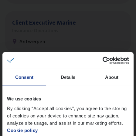
Client Exe­cu­ti­ve Marine
Insurance Operations
Antwerpen
Dos­sier­be­heer­der Pro­per­ty verzekeringen
Consent
Details
About
Insurance Operations
Antwerpen en Hasselt
We use cookies
By clicking “Accept all cookies”, you agree to the storing
of cookies on your device to enhance site navigation,
Dos­sier­be­heer­der Onder­ne­min­gen Van­b­
analyze site usage, and assist in our marketing efforts.
re­da Huys­mans — Mechelen
Cookie policy