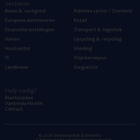
Sec­to­ren
Bouw
&
vastgoed
Publie­ke sec­tor / Overheid
Euro­pe­se ambtenaren
Retail
Finan­ci­ë­le instellingen
Trans­port
&
logistiek
Haven
Upcy­cling
&
recycling
Hout­sec­tor
Voe­ding
IT
Vrije beroe­pen
Land­bouw
Zorg­sec­tor
Hulp nodig?
Klan­ten­zo­ne
Van­b­re­da Health
Con­tact
© 2026 Vanbreda Risk & Benefits
Gedragsregels verzekeringsmakelaardij