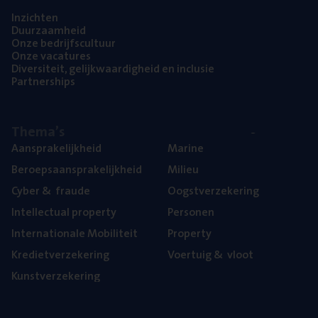
Inzich­ten
Duur­zaam­heid
Onze bedrijfs­cul­tuur
Onze vaca­tu­res
Diver­si­teit, gelijk­waar­dig­heid en inclusie
Part­ner­ships
The­ma’s
Aan­spra­ke­lijk­heid
Mari­ne
Beroeps­aan­spra­ke­lijk­heid
Mili­eu
Cyber
&
fraude
Oogst­ver­ze­ke­ring
Intel­lec­tu­al property
Per­so­nen
Inter­na­ti­o­na­le Mobiliteit
Pro­per­ty
Kre­diet­ver­ze­ke­ring
Voer­tuig
&
vloot
Kunst­ver­ze­ke­ring