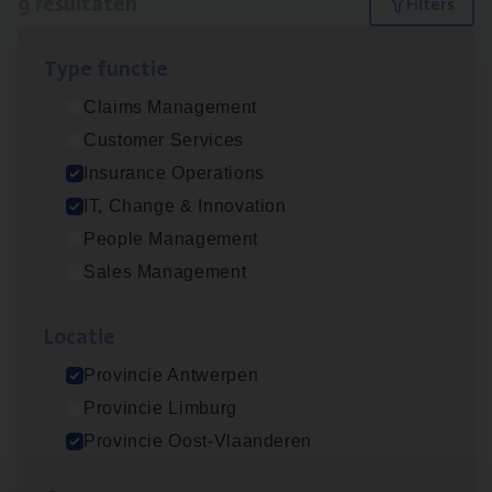
9 resultaten
Filters
Type func­tie
(Agi­le)
IT
Pro­ject Manager
Claims Management
IT, Change & Innovation
Customer Services
Antwerpen
Insurance Operations
IT, Change & Innovation
People Management
Vorige
Volgende
Sales Management
Loca­tie
Lees onze verhalen
Provincie Antwerpen
Meer dan collega’s: hoe Julie en Aurélie elkaar
Provincie Limburg
versterken
Provincie Oost-Vlaanderen
Mathias houdt van diepgaande dossiers én droge
humor