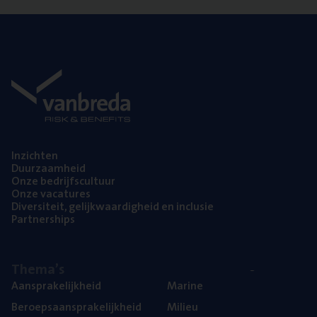
Inzich­ten
Duur­zaam­heid
Onze bedrijfs­cul­tuur
Onze vaca­tu­res
Diver­si­teit, gelijk­waar­dig­heid en inclusie
Part­ner­ships
The­ma’s
Aan­spra­ke­lijk­heid
Mari­ne
Beroeps­aan­spra­ke­lijk­heid
Mili­eu