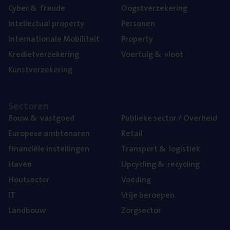
Cyber
&
fraude
Oogst­ver­ze­ke­ring
Intel­lec­tu­al property
Per­so­nen
Inter­na­ti­o­na­le Mobiliteit
Pro­per­ty
Kre­diet­ver­ze­ke­ring
Voer­tuig
&
vloot
Kunst­ver­ze­ke­ring
Sec­to­ren
Bouw
&
vastgoed
Publie­ke sec­tor / Overheid
Euro­pe­se ambtenaren
Retail
Finan­ci­ë­le instellingen
Trans­port
&
logistiek
Haven
Upcy­cling
&
recycling
Hout­sec­tor
Voe­ding
IT
Vrije beroe­pen
Land­bouw
Zorg­sec­tor