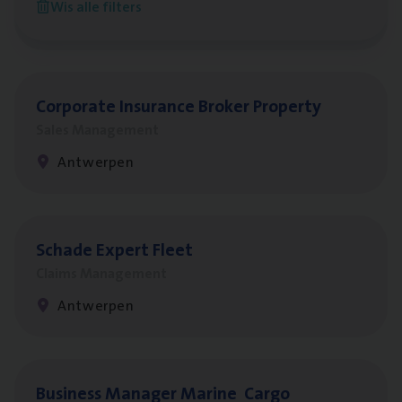
Wis alle filters
Antwerpen
Cor­po­ra­te Insu­ran­ce Bro­ker Property
Sales Management
Antwerpen
Scha­de Expert Fleet
Claims Management
Antwerpen
Busi­ness Mana­ger Mari­ne Cargo