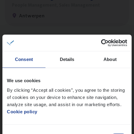
People Management, Sales Management
Antwerpen
(Agi­le)
IT
Pro­ject Manager
IT, Change & Innovation
Consent
Details
About
Antwerpen
We use cookies
By clicking “Accept all cookies”, you agree to the storing
Insu­ran­ce Bro­ker Trans­port
&
Logistiek
of cookies on your device to enhance site navigation,
Sales Management
analyze site usage, and assist in our marketing efforts.
Antwerpen
Cookie policy
Consent