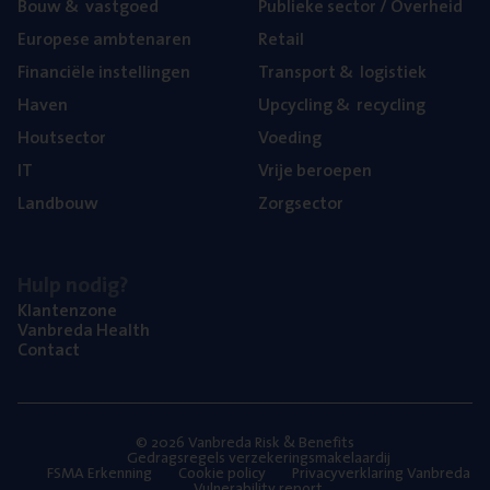
Bouw
&
vastgoed
Publie­ke sec­tor / Overheid
Euro­pe­se ambtenaren
Retail
Finan­ci­ë­le instellingen
Trans­port
&
logistiek
Haven
Upcy­cling
&
recycling
Hout­sec­tor
Voe­ding
IT
Vrije beroe­pen
Land­bouw
Zorg­sec­tor
Hulp nodig?
Klan­ten­zo­ne
Van­b­re­da Health
Con­tact
© 2026 Vanbreda Risk & Benefits
Gedragsregels verzekeringsmakelaardij
FSMA Erkenning
Cookie policy
Privacyverklaring Vanbreda
Vulnerability report