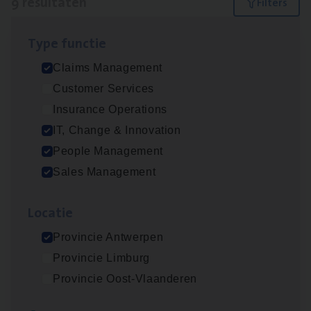
9 resultaten
Filters
Type func­tie
Claims­hand­ler Fleet
&
Bike
Claims Management
Claims Management
Customer Services
Antwerpen
Insurance Operations
IT, Change & Innovation
People Management
Test Ana­lyst
Sales Management
IT, Change & Innovation
Loca­tie
Antwerpen
Provincie Antwerpen
Provincie Limburg
Insu­ran­ce Bro­ker
KMO
Provincie Oost-Vlaanderen
Sales Management