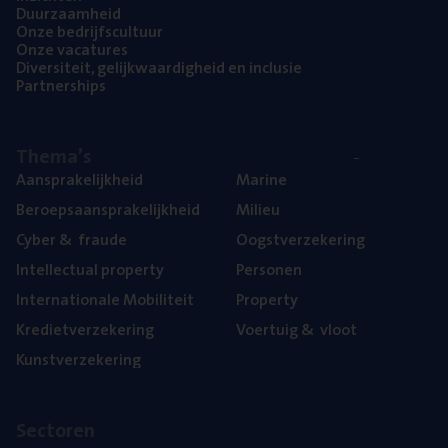
Duur­zaam­heid
Onze bedrijfs­cul­tuur
Onze vaca­tu­res
Diver­si­teit, gelijk­waar­dig­heid en inclusie
Part­ner­ships
The­ma’s
Aan­spra­ke­lijk­heid
Mari­ne
Beroeps­aan­spra­ke­lijk­heid
Mili­eu
Cyber
&
fraude
Oogst­ver­ze­ke­ring
Intel­lec­tu­al property
Per­so­nen
Inter­na­ti­o­na­le Mobiliteit
Pro­per­ty
Kre­diet­ver­ze­ke­ring
Voer­tuig
&
vloot
Kunst­ver­ze­ke­ring
Sec­to­ren