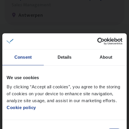
Sales Management
Antwerpen
Claims­hand­ler Fleet
&
Bike
Claims Management
Consent
Details
About
Antwerpen
We use cookies
By clicking “Accept all cookies”, you agree to the storing
Busi­ness Mana­ger Mari­ne Cargo
of cookies on your device to enhance site navigation,
People Management, Sales Management
analyze site usage, and assist in our marketing efforts.
Antwerpen
Cookie policy
Consent