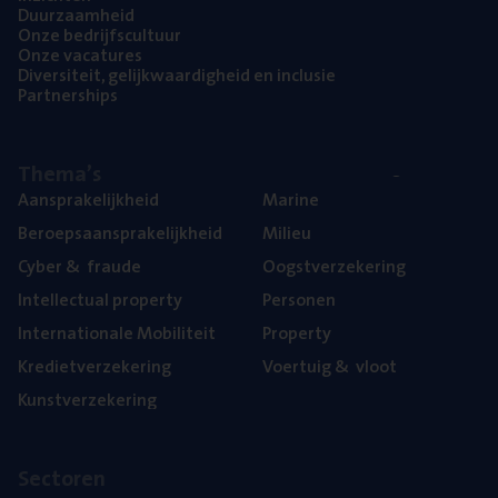
Duur­zaam­heid
Onze bedrijfs­cul­tuur
Onze vaca­tu­res
Diver­si­teit, gelijk­waar­dig­heid en inclusie
Part­ner­ships
The­ma’s
Aan­spra­ke­lijk­heid
Mari­ne
Beroeps­aan­spra­ke­lijk­heid
Mili­eu
Cyber
&
fraude
Oogst­ver­ze­ke­ring
Intel­lec­tu­al property
Per­so­nen
Inter­na­ti­o­na­le Mobiliteit
Pro­per­ty
Kre­diet­ver­ze­ke­ring
Voer­tuig
&
vloot
Kunst­ver­ze­ke­ring
Sec­to­ren