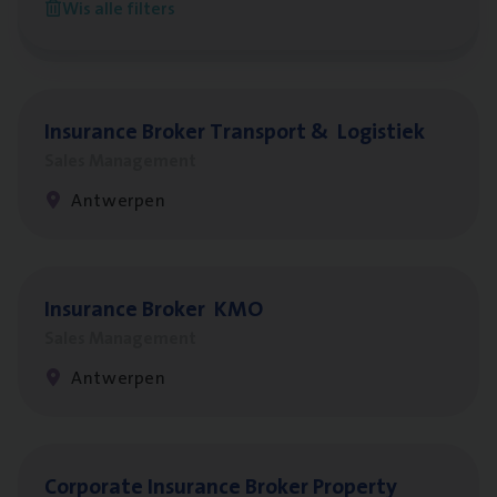
Wis alle filters
Antwerpen
Insu­ran­ce Bro­ker Trans­port
&
Logistiek
Sales Management
Antwerpen
Insu­ran­ce Bro­ker
KMO
Sales Management
Antwerpen
Cor­po­ra­te Insu­ran­ce Bro­ker Property