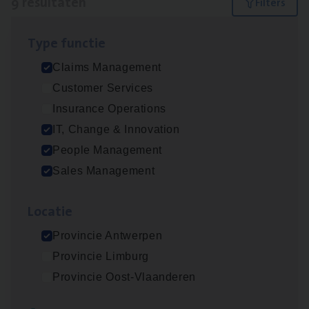
9 resultaten
Filters
Type func­tie
Test Ana­lyst
Claims Management
IT, Change & Innovation
Customer Services
Antwerpen
Insurance Operations
IT, Change & Innovation
People Management
Scha­de Expert Fleet
Sales Management
Claims Management
Loca­tie
Antwerpen
Provincie Antwerpen
Provincie Limburg
IT
Busi­ness Analyst
Provincie Oost-Vlaanderen
IT, Change & Innovation