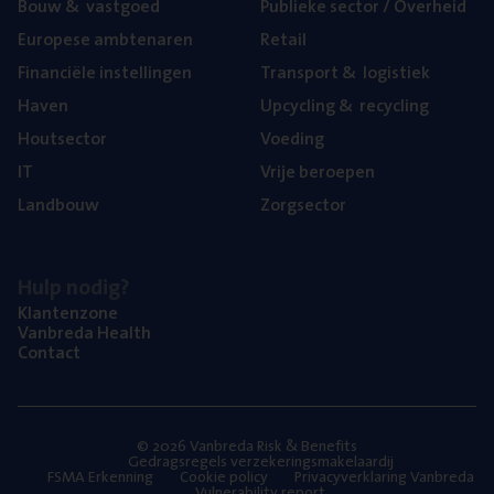
Bouw
&
vastgoed
Publie­ke sec­tor / Overheid
Euro­pe­se ambtenaren
Retail
Finan­ci­ë­le instellingen
Trans­port
&
logistiek
Haven
Upcy­cling
&
recycling
Hout­sec­tor
Voe­ding
IT
Vrije beroe­pen
Land­bouw
Zorg­sec­tor
Hulp nodig?
Klan­ten­zo­ne
Van­b­re­da Health
Con­tact
© 2026 Vanbreda Risk & Benefits
Gedragsregels verzekeringsmakelaardij
FSMA Erkenning
Cookie policy
Privacyverklaring Vanbreda
Vulnerability report