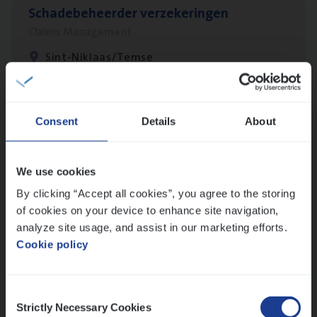
Scha­de­be­heer­der verzekeringen
Claims Management
Sint-Niklaas/Temse
(Agi­le)
IT
Pro­ject Manager
Consent
Details
About
IT, Change & Innovation
Antwerpen
We use cookies
By clicking “Accept all cookies”, you agree to the storing
of cookies on your device to enhance site navigation,
analyze site usage, and assist in our marketing efforts.
IT
Busi­ness Analyst
Cookie policy
IT, Change & Innovation
Antwerpen
Consent
Strictly Necessary Cookies
Selection