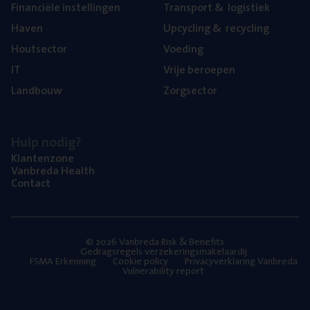
Finan­ci­ë­le instellingen
Trans­port
&
logistiek
Haven
Upcy­cling
&
recycling
Hout­sec­tor
Voe­ding
IT
Vrije beroe­pen
Land­bouw
Zorg­sec­tor
Hulp nodig?
Klan­ten­zo­ne
Van­b­re­da Health
Con­tact
© 2026 Vanbreda Risk & Benefits
Gedragsregels verzekeringsmakelaardij
FSMA Erkenning
Cookie policy
Privacyverklaring Vanbreda
Vulnerability report