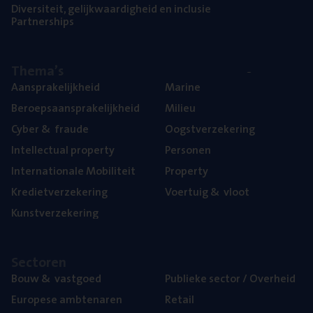
Diver­si­teit, gelijk­waar­dig­heid en inclusie
Part­ner­ships
The­ma’s
Aan­spra­ke­lijk­heid
Mari­ne
Beroeps­aan­spra­ke­lijk­heid
Mili­eu
Cyber
&
fraude
Oogst­ver­ze­ke­ring
Intel­lec­tu­al property
Per­so­nen
Inter­na­ti­o­na­le Mobiliteit
Pro­per­ty
Kre­diet­ver­ze­ke­ring
Voer­tuig
&
vloot
Kunst­ver­ze­ke­ring
Sec­to­ren
Bouw
&
vastgoed
Publie­ke sec­tor / Overheid
Euro­pe­se ambtenaren
Retail