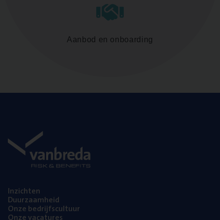
Aanbod en onboarding
Inzich­ten
Duur­zaam­heid
Onze bedrijfs­cul­tuur
Onze vaca­tu­res