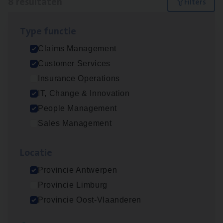
8 resultaten
Filters
Type func­tie
Claims­hand­ler Fleet
&
Bike
Claims Management
Claims Management
Customer Services
Antwerpen
Insurance Operations
IT, Change & Innovation
People Management
Test Ana­lyst
Sales Management
IT, Change & Innovation
Loca­tie
Antwerpen
Provincie Antwerpen
Provincie Limburg
Cus­to­mer Care Expert
Provincie Oost-Vlaanderen
Hospitalisatieverzekeringen