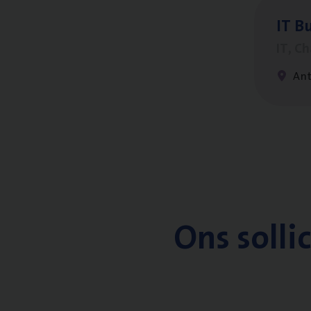
IT
Bu
IT, C
An
Ons solli