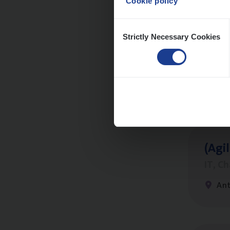
Cookie policy
Consent
Strictly Necessary Cookies
Selection
Scha
Clai
Sin
(Agi­
IT, C
An