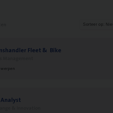
ten
Sorteer op: Ni
ms­hand­ler Fleet
&
Bike
ms Management
twerpen
 Ana­lyst
hange & Innovation