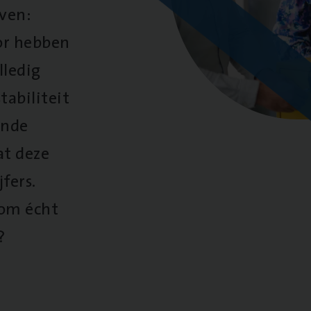
oven:
oor hebben
lledig
tabiliteit
ende
at deze
fers.
 om écht
?