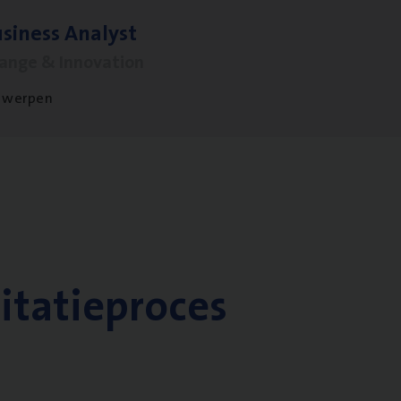
si­ness Analyst
hange & Innovation
twerpen
citatieproces