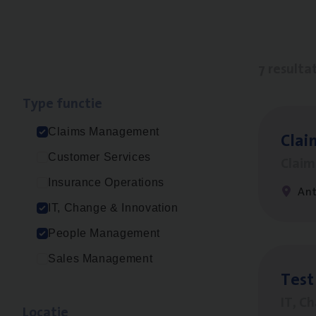
7 resulta
Type func­tie
Claims Management
Clai
Customer Services
Clai
Insurance Operations
An
IT, Change & Innovation
People Management
Sales Management
Test
IT, C
Loca­tie