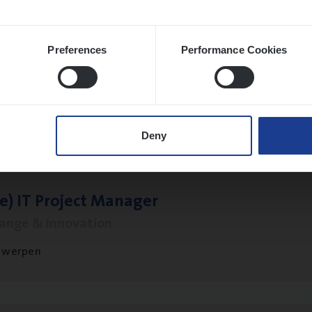
Preferences
Performance Cookies
­de­be­heer­der verzekeringen
ms Management
t-Niklaas/Temse
Deny
le)
IT
Pro­ject Manager
hange & Innovation
twerpen