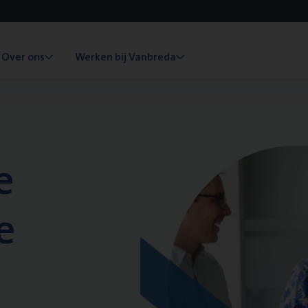
Over ons
Werken bij Vanbreda
e
e