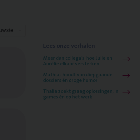
euwste
Lees onze verhalen
Meer dan collega’s: hoe Julie en
Aurélie elkaar versterken
Mathias houdt van diepgaande
dossiers én droge humor
Thalia zoekt graag oplossingen, in
games én op het werk