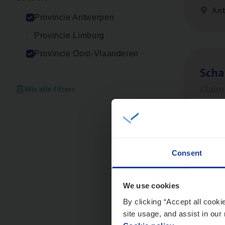
An
Provincie Antwerpen
Provincie Limburg
Provincie Oost-Vlaanderen
Scha
Clai
Wis alle filters
An
Consent
Busi
Peop
We use cookies
By clicking “Accept all cooki
An
site usage, and assist in our 