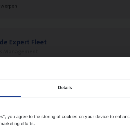
twerpen
­de Expert Fleet
ms Management
twerpen
Details
­ness Mana­ger Mari­ne Cargo
le Management, Sales Management
es”, you agree to the storing of cookies on your device to enhanc
twerpen
marketing efforts.