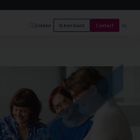
Zoeken
Ik ben klant
Contact
NL