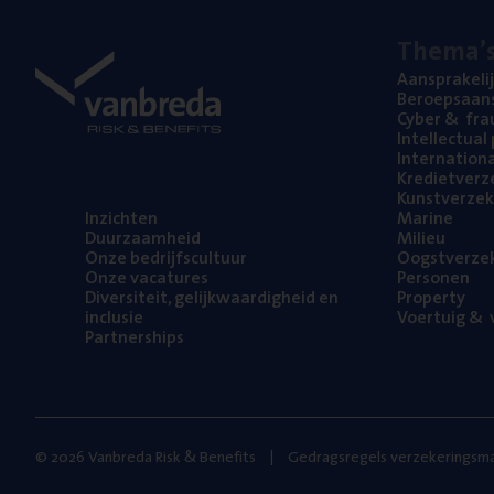
The­ma’
Aan­spra­ke­li
Beroeps­aan­s
Cyber
&
fra
Intel­lec­tu­a
Inter­na­ti­o­
Kre­diet­ver­z
Kunst­ver­ze­k
Inzich­ten
Mari­ne
Duur­zaam­heid
Mili­eu
Onze bedrijfs­cul­tuur
Oogst­ver­ze­
Onze vaca­tu­res
Per­so­nen
Diver­si­teit, gelijk­waar­dig­heid en
Pro­per­ty
inclusie
Voer­tuig
&
v
Part­ner­ships
© 2026 Vanbreda Risk & Benefits
Gedragsregels verzekeringsma