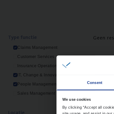
Type func­tie
Geen re
Claims Management
Customer Services
Insurance Operations
IT, Change & Innovation
Consent
People Management
Sales Management
We use cookies
By clicking “Accept all cooki
Loca­tie
site usage, and assist in our 