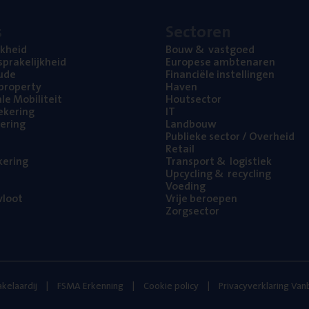
s
Sec­to­ren
jk­heid
Bouw
&
vastgoed
pra­ke­lijk­heid
Euro­pe­se ambtenaren
ude
Finan­ci­ë­le instellingen
l property
Haven
na­le Mobiliteit
Hout­sec­tor
e­ke­ring
IT
e­ring
Land­bouw
Publie­ke sec­tor / Overheid
Retail
ke­ring
Trans­port
&
logistiek
Upcy­cling
&
recycling
Voe­ding
loot
Vrije beroe­pen
Zorg­sec­tor
kelaardij
FSMA Erkenning
Cookie policy
Privacyverklaring Va