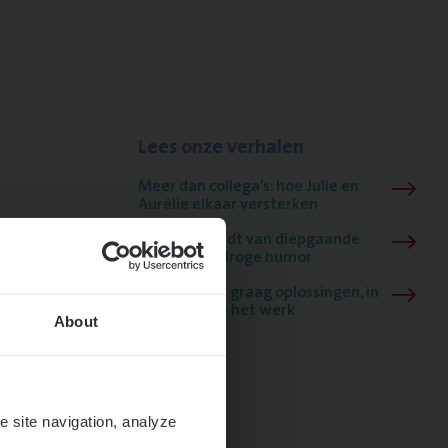
Lees onze verhalen
Meer dan collega’s: hoe Julie en
Aurélie elkaar versterken
Mathias houdt van diepgaande
dossiers én droge humor
Thalia zoekt graag oplossingen, in
games én op het werk
About
e site navigation, analyze