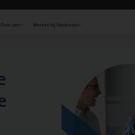
Over ons
Werken bij Vanbreda
e
e