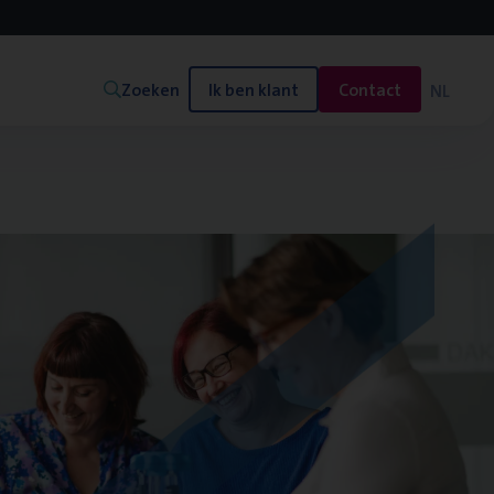
Zoeken
Ik ben klant
Contact
NL