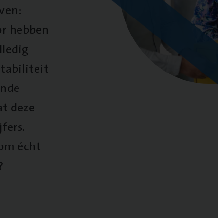
oven:
oor hebben
lledig
tabiliteit
ende
at deze
fers.
 om écht
?