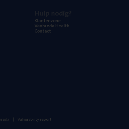
Hulp nodig?
Klan­ten­zo­ne
Van­b­re­da Health
Con­tact
nbreda
Vulnerability report