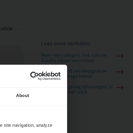
Oudste
Lees onze verhalen
Meer dan collega’s: hoe Julie en
Aurélie elkaar versterken
Mathias houdt van diepgaande
dossiers én droge humor
Thalia zoekt graag oplossingen, in
games én op het werk
About
e site navigation, analyze