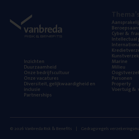
The­ma’
Aan­spra­ke­li
Beroeps­aan­s
Cyber
&
fra
Intel­lec­tu­a
Inter­na­ti­o­
Kre­diet­ver­z
Kunst­ver­ze­k
Inzich­ten
Mari­ne
Duur­zaam­heid
Mili­eu
Onze bedrijfs­cul­tuur
Oogst­ver­ze­
Onze vaca­tu­res
Per­so­nen
Diver­si­teit, gelijk­waar­dig­heid en
Pro­per­ty
inclusie
Voer­tuig
&
v
Part­ner­ships
© 2026 Vanbreda Risk & Benefits
Gedragsregels verzekeringsma