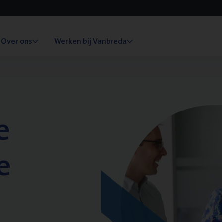
Over ons
Werken bij Vanbreda
e
e