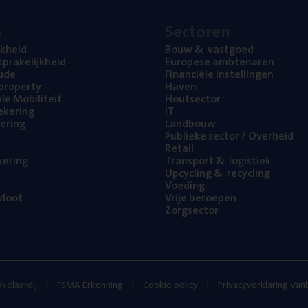
s
Sec­to­ren
jk­heid
Bouw
&
vastgoed
pra­ke­lijk­heid
Euro­pe­se ambtenaren
ude
Finan­ci­ë­le instellingen
l property
Haven
na­le Mobiliteit
Hout­sec­tor
e­ke­ring
IT
e­ring
Land­bouw
Publie­ke sec­tor / Overheid
Retail
ke­ring
Trans­port
&
logistiek
Upcy­cling
&
recycling
Voe­ding
loot
Vrije beroe­pen
Zorg­sec­tor
kelaardij
FSMA Erkenning
Cookie policy
Privacyverklaring Va