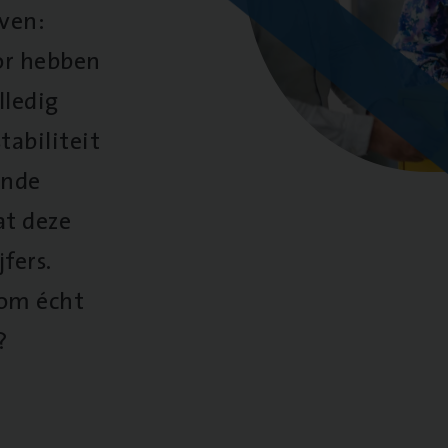
oven:
oor hebben
lledig
tabiliteit
ende
at deze
fers.
 om écht
?