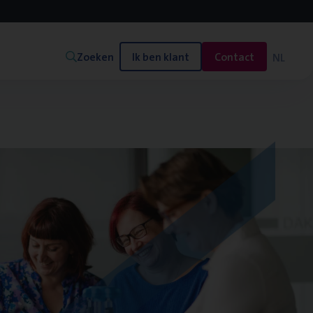
Zoeken
Ik ben klant
Contact
NL