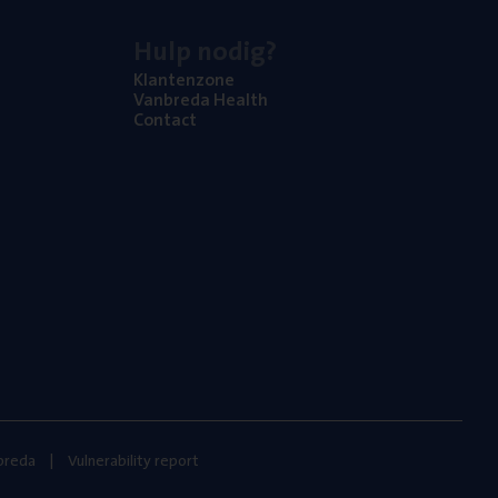
Hulp nodig?
Klan­ten­zo­ne
Van­b­re­da Health
Con­tact
nbreda
Vulnerability report