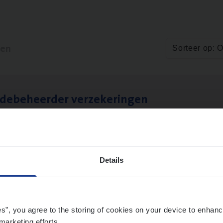
ten
Sorteer op: 
­de­be­heer­der verzekeringen
ms Management
t-Niklaas/Temse
Details
es”, you agree to the storing of cookies on your device to enhanc
marketing efforts.