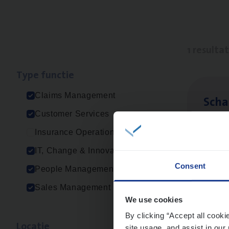
1 resulta
Type func­tie
Claims Management
Scha
Customer Services
Clai
Insurance Operations
Sin
IT, Change & Innovation
Consent
People Management
Sales Management
We use cookies
By clicking “Accept all cooki
Loca­tie
site usage, and assist in our 