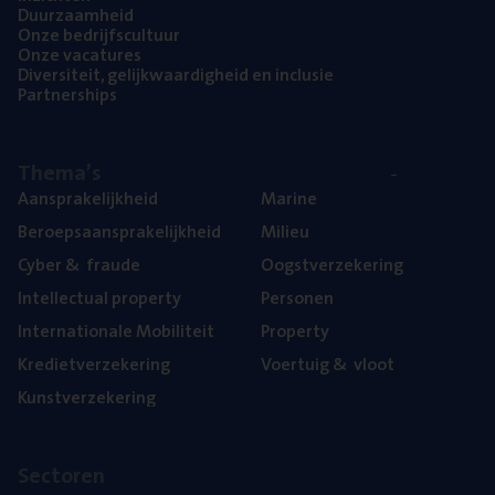
Duur­zaam­heid
Onze bedrijfs­cul­tuur
Onze vaca­tu­res
Diver­si­teit, gelijk­waar­dig­heid en inclusie
Part­ner­ships
The­ma’s
Aan­spra­ke­lijk­heid
Mari­ne
Beroeps­aan­spra­ke­lijk­heid
Mili­eu
Cyber
&
fraude
Oogst­ver­ze­ke­ring
Intel­lec­tu­al property
Per­so­nen
Inter­na­ti­o­na­le Mobiliteit
Pro­per­ty
Kre­diet­ver­ze­ke­ring
Voer­tuig
&
vloot
Kunst­ver­ze­ke­ring
Sec­to­ren