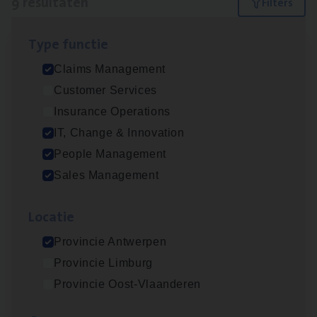
9 resultaten
Filters
Type func­tie
IT
Busi­ness Analyst
Claims Management
IT, Change & Innovation
Customer Services
Antwerpen
Insurance Operations
IT, Change & Innovation
People Management
Insu­ran­ce Bro­ker Trans­port
&
Logistiek
Sales Management
Sales Management
Loca­tie
Antwerpen
Provincie Antwerpen
Provincie Limburg
(Agi­le)
IT
Pro­ject Manager
Provincie Oost-Vlaanderen
IT, Change & Innovation