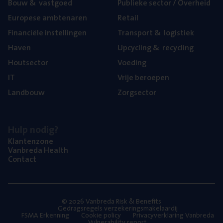
Bouw
&
vastgoed
Publie­ke sec­tor / Overheid
Euro­pe­se ambtenaren
Retail
Finan­ci­ë­le instellingen
Trans­port
&
logistiek
Haven
Upcy­cling
&
recycling
Hout­sec­tor
Voe­ding
IT
Vrije beroe­pen
Land­bouw
Zorg­sec­tor
Hulp nodig?
Klan­ten­zo­ne
Van­b­re­da Health
Con­tact
© 2026 Vanbreda Risk & Benefits
Gedragsregels verzekeringsmakelaardij
FSMA Erkenning
Cookie policy
Privacyverklaring Vanbreda
Vulnerability report