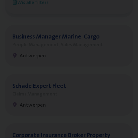
Wis alle filters
Antwerpen
Busi­ness Mana­ger Mari­ne Cargo
People Management, Sales Management
Antwerpen
Scha­de Expert Fleet
Claims Management
Antwerpen
Cor­po­ra­te Insu­ran­ce Bro­ker Property