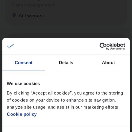
Claims Management
Antwerpen
Cor­po­ra­te Insu­ran­ce Bro­ker Property
Sales Management
Antwerpen
Consent
Details
About
We use cookies
Cus­to­mer Care Expert
By clicking “Accept all cookies”, you agree to the storing
Hospitalisatieverzekeringen
of cookies on your device to enhance site navigation,
Customer Services
analyze site usage, and assist in our marketing efforts.
Cookie policy
Antwerpen