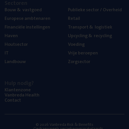
Sec­to­ren
Bouw
&
vastgoed
Publie­ke sec­tor / Overheid
Euro­pe­se ambtenaren
Retail
Finan­ci­ë­le instellingen
Trans­port
&
logistiek
Haven
Upcy­cling
&
recycling
Hout­sec­tor
Voe­ding
IT
Vrije beroe­pen
Land­bouw
Zorg­sec­tor
Hulp nodig?
Klan­ten­zo­ne
Van­b­re­da Health
Con­tact
© 2026 Vanbreda Risk & Benefits
Gedragsregels verzekeringsmakelaardij