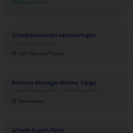
Wis alle filters
Antwerpen
Scha­de­be­heer­der verzekeringen
Claims Management
Sint-Niklaas/Temse
Busi­ness Mana­ger Mari­ne Cargo
People Management, Sales Management
Antwerpen
Scha­de Expert Fleet