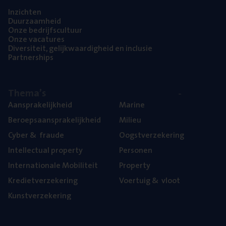
Inzich­ten
Duur­zaam­heid
Onze bedrijfs­cul­tuur
Onze vaca­tu­res
Diver­si­teit, gelijk­waar­dig­heid en inclusie
Part­ner­ships
The­ma’s
Aan­spra­ke­lijk­heid
Mari­ne
Beroeps­aan­spra­ke­lijk­heid
Mili­eu
Cyber
&
fraude
Oogst­ver­ze­ke­ring
Intel­lec­tu­al property
Per­so­nen
Inter­na­ti­o­na­le Mobiliteit
Pro­per­ty
Kre­diet­ver­ze­ke­ring
Voer­tuig
&
vloot
Kunst­ver­ze­ke­ring