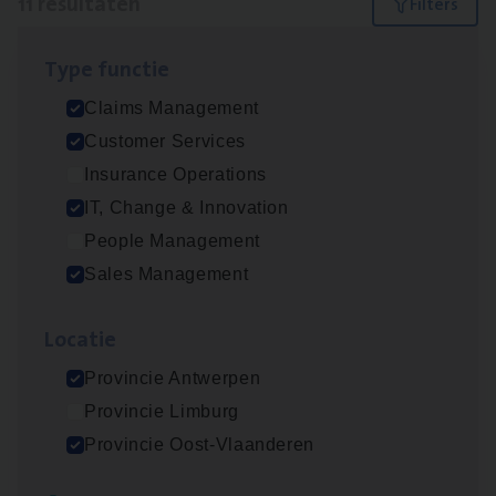
11 resultaten
Filters
Type func­tie
IT
Busi­ness Analyst
Claims Management
IT, Change & Innovation
Customer Services
Antwerpen
Insurance Operations
IT, Change & Innovation
People Management
Insu­ran­ce Bro­ker Trans­port
&
Logistiek
Sales Management
Sales Management
Loca­tie
Antwerpen
Provincie Antwerpen
Provincie Limburg
(Agi­le)
IT
Pro­ject Manager
Provincie Oost-Vlaanderen
IT, Change & Innovation