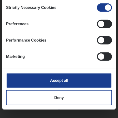
Consent
Strictly Necessary Cookies
Selection
Vorige
Volgende
Preferences
Lees onze verhalen
Performance Cookies
Meer dan collega’s: hoe Julie en Aurélie elkaar
versterken
Marketing
Mathias houdt van diepgaande dossiers én droge
humor
Thalia zoekt graag oplossingen, in games én op het
werk
Accept all
Deny
Ons sollicitatieproces