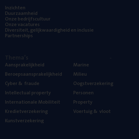
Inzich­ten
Duur­zaam­heid
Onze bedrijfs­cul­tuur
Onze vaca­tu­res
Diver­si­teit, gelijk­waar­dig­heid en inclusie
Part­ner­ships
The­ma’s
Aan­spra­ke­lijk­heid
Mari­ne
Beroeps­aan­spra­ke­lijk­heid
Mili­eu
Cyber
&
fraude
Oogst­ver­ze­ke­ring
Intel­lec­tu­al property
Per­so­nen
Inter­na­ti­o­na­le Mobiliteit
Pro­per­ty
Kre­diet­ver­ze­ke­ring
Voer­tuig
&
vloot
Kunst­ver­ze­ke­ring