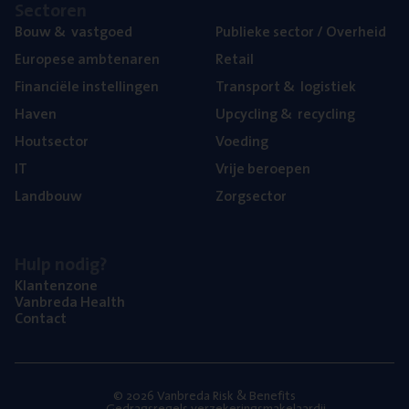
Sec­to­ren
Bouw
&
vastgoed
Publie­ke sec­tor / Overheid
Euro­pe­se ambtenaren
Retail
Finan­ci­ë­le instellingen
Trans­port
&
logistiek
Haven
Upcy­cling
&
recycling
Hout­sec­tor
Voe­ding
IT
Vrije beroe­pen
Land­bouw
Zorg­sec­tor
Hulp nodig?
Klan­ten­zo­ne
Van­b­re­da Health
Con­tact
© 2026 Vanbreda Risk & Benefits
Gedragsregels verzekeringsmakelaardij