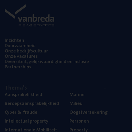
Inzich­ten
Duur­zaam­heid
Onze bedrijfs­cul­tuur
Onze vaca­tu­res
Diver­si­teit, gelijk­waar­dig­heid en inclusie
Part­ner­ships
The­ma’s
Aan­spra­ke­lijk­heid
Mari­ne
Beroeps­aan­spra­ke­lijk­heid
Mili­eu
Cyber
&
fraude
Oogst­ver­ze­ke­ring
Intel­lec­tu­al property
Per­so­nen
Inter­na­ti­o­na­le Mobiliteit
Pro­per­ty