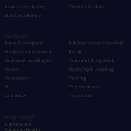
Kre­diet­ver­ze­ke­ring
Voer­tuig
&
vloot
Kunst­ver­ze­ke­ring
Sec­to­ren
Bouw
&
vastgoed
Publie­ke sec­tor / Overheid
Euro­pe­se ambtenaren
Retail
Finan­ci­ë­le instellingen
Trans­port
&
logistiek
Haven
Upcy­cling
&
recycling
Hout­sec­tor
Voe­ding
IT
Vrije beroe­pen
Land­bouw
Zorg­sec­tor
Hulp nodig?
Klan­ten­zo­ne
Van­b­re­da Health