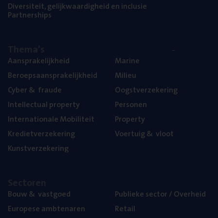
Diver­si­teit, gelijk­waar­dig­heid en inclusie
Part­ner­ships
The­ma’s
Aan­spra­ke­lijk­heid
Mari­ne
Beroeps­aan­spra­ke­lijk­heid
Mili­eu
Cyber
&
fraude
Oogst­ver­ze­ke­ring
Intel­lec­tu­al property
Per­so­nen
Inter­na­ti­o­na­le Mobiliteit
Pro­per­ty
Kre­diet­ver­ze­ke­ring
Voer­tuig
&
vloot
Kunst­ver­ze­ke­ring
Sec­to­ren
Bouw
&
vastgoed
Publie­ke sec­tor / Overheid
Euro­pe­se ambtenaren
Retail