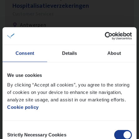
Hospitalisatieverzekeringen
Customer Services
Antwerpen
Insu­ran­ce Bro­ker
KMO
Consent
Details
About
Sales Management
Antwerpen
We use cookies
By clicking “Accept all cookies”, you agree to the storing
of cookies on your device to enhance site navigation,
analyze site usage, and assist in our marketing efforts.
Test Ana­lyst
Cookie policy
IT, Change & Innovation
Antwerpen
Consent
Strictly Necessary Cookies
Selection