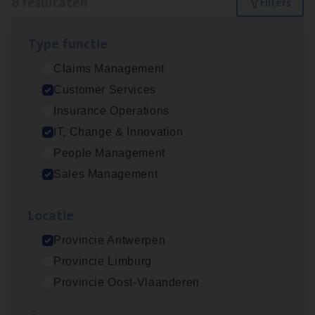
8 resultaten
Filters
Type func­tie
IT
Busi­ness Analyst
Claims Management
IT, Change & Innovation
Customer Services
Antwerpen
Insurance Operations
IT, Change & Innovation
People Management
Insu­ran­ce Bro­ker Trans­port
&
Logistiek
Sales Management
Sales Management
Loca­tie
Antwerpen
Provincie Antwerpen
Provincie Limburg
(Agi­le)
IT
Pro­ject Manager
Provincie Oost-Vlaanderen
IT, Change & Innovation