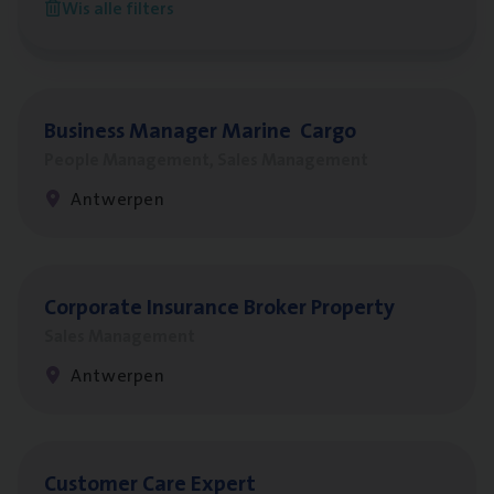
Wis alle filters
Antwerpen
Busi­ness Mana­ger Mari­ne Cargo
People Management, Sales Management
Antwerpen
Cor­po­ra­te Insu­ran­ce Bro­ker Property
Sales Management
Antwerpen
Cus­to­mer Care Expert