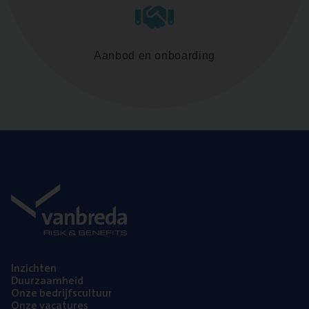
Aanbod en onboarding
Inzich­ten
Duur­zaam­heid
Onze bedrijfs­cul­tuur
Onze vaca­tu­res