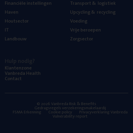
Finan­ci­ë­le instellingen
Trans­port
&
logistiek
Haven
Upcy­cling
&
recycling
Hout­sec­tor
Voe­ding
IT
Vrije beroe­pen
Land­bouw
Zorg­sec­tor
Hulp nodig?
Klan­ten­zo­ne
Van­b­re­da Health
Con­tact
© 2026 Vanbreda Risk & Benefits
Gedragsregels verzekeringsmakelaardij
FSMA Erkenning
Cookie policy
Privacyverklaring Vanbreda
Vulnerability report