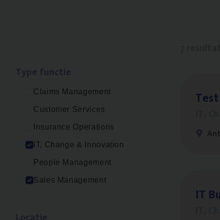
7 resulta
Type func­tie
Claims Management
Test
Customer Services
IT, C
Insurance Operations
An
IT, Change & Innovation
People Management
Sales Management
IT
Bu
IT, C
Loca­tie