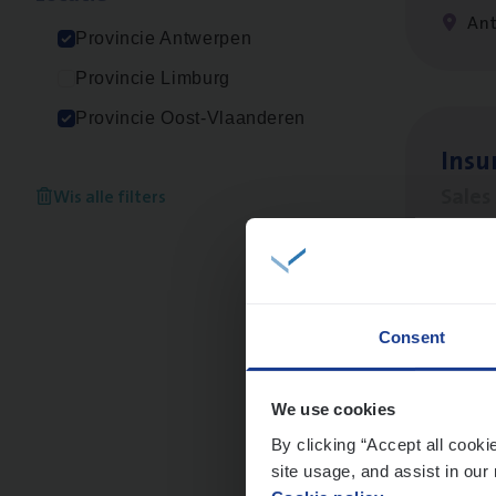
An
Provincie Antwerpen
Provincie Limburg
Provincie Oost-Vlaanderen
Insu­
Sale
Wis alle filters
An
Consent
Insu
Sale
We use cookies
By clicking “Accept all cooki
An
site usage, and assist in our 