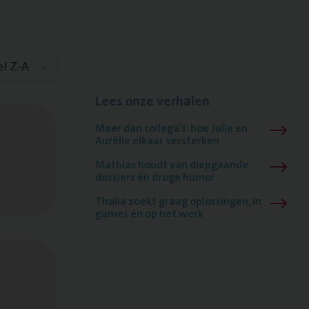
el Z-A
Lees onze verhalen
Meer dan collega’s: hoe Julie en
Aurélie elkaar versterken
Mathias houdt van diepgaande
dossiers én droge humor
Thalia zoekt graag oplossingen, in
games én op het werk