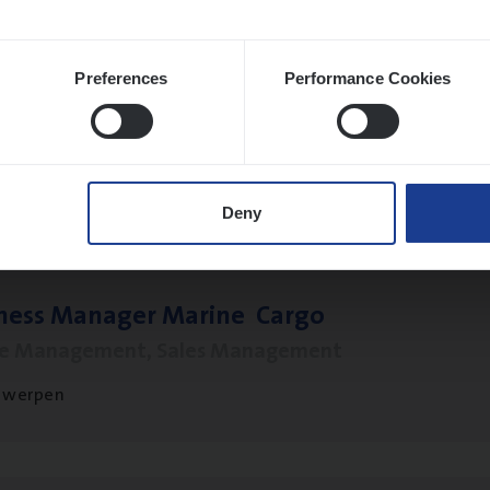
Preferences
Performance Cookies
o­ra­te Insu­ran­ce Bro­ker Property
s Management
twerpen
Deny
­ness Mana­ger Mari­ne Cargo
le Management, Sales Management
twerpen