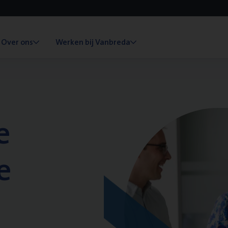
Over ons
Werken bij Vanbreda
e
e