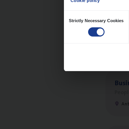
Cookie policy
Consent
Strictly Necessary Cookies
Selection
Cor­p
Sale
An
Busi
Peop
An