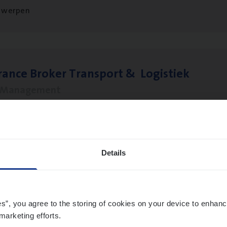
twerpen
ran­ce Bro­ker Trans­port
&
Logistiek
s Management
twerpen
Details
­ran­ce Bro­ker
KMO
s Management
es”, you agree to the storing of cookies on your device to enhanc
twerpen
marketing efforts.