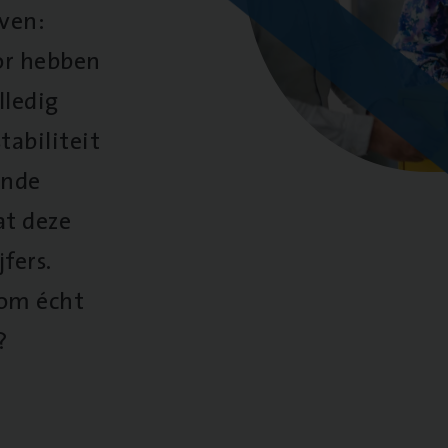
oven:
oor hebben
lledig
tabiliteit
ende
at deze
fers.
 om écht
?