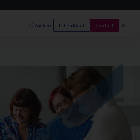
Zoeken
Ik ben klant
Contact
NL