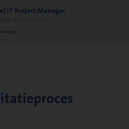
le)
IT
Pro­ject Manager
hange & Innovation
twerpen
citatieproces