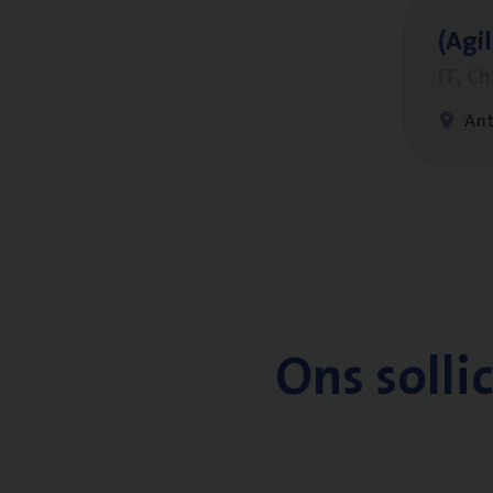
(Agi­
IT, C
An
Ons solli