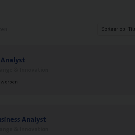
ten
Sorteer op: Tit
 Ana­lyst
hange & Innovation
twerpen
si­ness Analyst
hange & Innovation