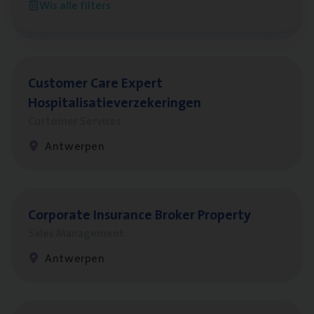
Wis alle filters
Antwerpen
Cus­to­mer Care Expert
Hospitalisatieverzekeringen
Customer Services
Antwerpen
Cor­po­ra­te Insu­ran­ce Bro­ker Property
Sales Management
Antwerpen