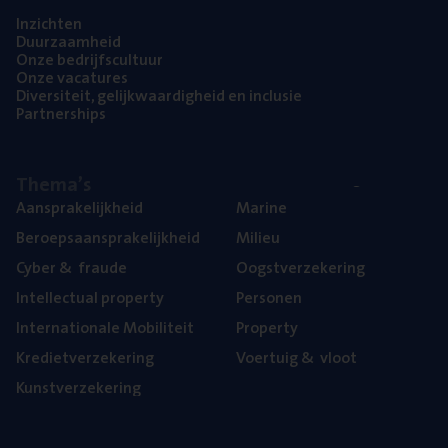
Inzich­ten
Duur­zaam­heid
Onze bedrijfs­cul­tuur
Onze vaca­tu­res
Diver­si­teit, gelijk­waar­dig­heid en inclusie
Part­ner­ships
The­ma’s
Aan­spra­ke­lijk­heid
Mari­ne
Beroeps­aan­spra­ke­lijk­heid
Mili­eu
Cyber
&
fraude
Oogst­ver­ze­ke­ring
Intel­lec­tu­al property
Per­so­nen
Inter­na­ti­o­na­le Mobiliteit
Pro­per­ty
Kre­diet­ver­ze­ke­ring
Voer­tuig
&
vloot
Kunst­ver­ze­ke­ring