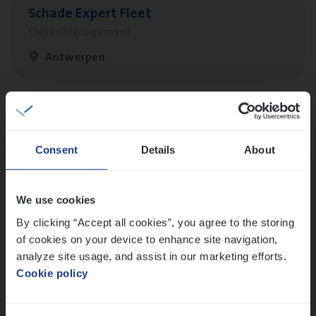
Scha­de Expert Fleet
Claims Management
Antwerpen
Busi­ness Mana­ger Mari­ne Cargo
People Management, Sales Management
Consent
Details
About
Antwerpen
We use cookies
By clicking “Accept all cookies”, you agree to the storing
Scha­de­be­heer­der verzekeringen
of cookies on your device to enhance site navigation,
Claims Management
analyze site usage, and assist in our marketing efforts.
Cookie policy
Sint-Niklaas/Temse