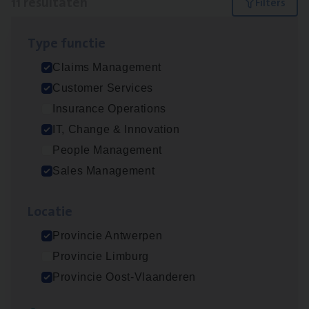
11 resultaten
Filters
Type func­tie
Claims­hand­ler Fleet
&
Bike
Claims Management
Claims Management
Customer Services
Antwerpen
Insurance Operations
IT, Change & Innovation
People Management
Test Ana­lyst
Sales Management
IT, Change & Innovation
Loca­tie
Antwerpen
Provincie Antwerpen
Provincie Limburg
Insu­ran­ce Bro­ker
KMO
Provincie Oost-Vlaanderen
Sales Management