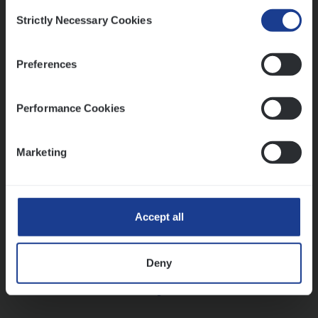
Consent
Strictly Necessary Cookies
Selection
Vorige
Volgende
Preferences
Lees onze verhalen
Performance Cookies
Meer dan collega’s: hoe Julie en Aurélie elkaar
versterken
Marketing
Mathias houdt van diepgaande dossiers én droge
humor
Thalia zoekt graag oplossingen, in games én op het
werk
Accept all
Deny
Ons sollicitatieproces