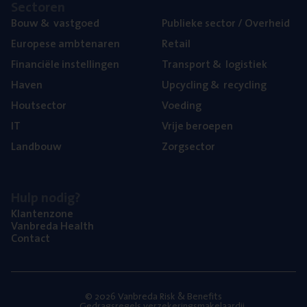
Sec­to­ren
Bouw
&
vastgoed
Publie­ke sec­tor / Overheid
Euro­pe­se ambtenaren
Retail
Finan­ci­ë­le instellingen
Trans­port
&
logistiek
Haven
Upcy­cling
&
recycling
Hout­sec­tor
Voe­ding
IT
Vrije beroe­pen
Land­bouw
Zorg­sec­tor
Hulp nodig?
Klan­ten­zo­ne
Van­b­re­da Health
Con­tact
© 2026 Vanbreda Risk & Benefits
Gedragsregels verzekeringsmakelaardij