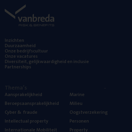
Inzich­ten
Duur­zaam­heid
Onze bedrijfs­cul­tuur
Onze vaca­tu­res
Diver­si­teit, gelijk­waar­dig­heid en inclusie
Part­ner­ships
The­ma’s
Aan­spra­ke­lijk­heid
Mari­ne
Beroeps­aan­spra­ke­lijk­heid
Mili­eu
Cyber
&
fraude
Oogst­ver­ze­ke­ring
Intel­lec­tu­al property
Per­so­nen
Inter­na­ti­o­na­le Mobiliteit
Pro­per­ty