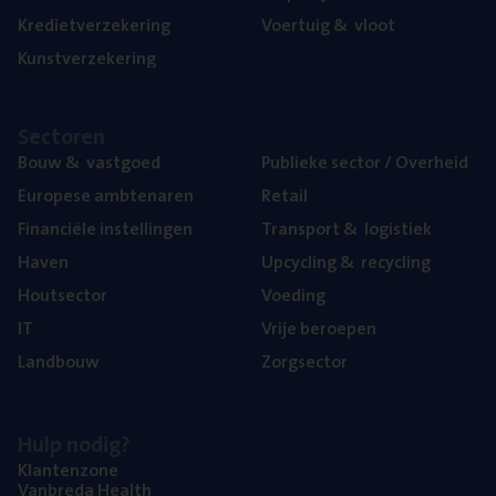
Kre­diet­ver­ze­ke­ring
Voer­tuig
&
vloot
Kunst­ver­ze­ke­ring
Sec­to­ren
Bouw
&
vastgoed
Publie­ke sec­tor / Overheid
Euro­pe­se ambtenaren
Retail
Finan­ci­ë­le instellingen
Trans­port
&
logistiek
Haven
Upcy­cling
&
recycling
Hout­sec­tor
Voe­ding
IT
Vrije beroe­pen
Land­bouw
Zorg­sec­tor
Hulp nodig?
Klan­ten­zo­ne
Van­b­re­da Health