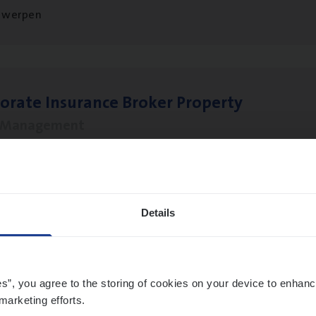
twerpen
o­ra­te Insu­ran­ce Bro­ker Property
s Management
twerpen
Details
­de Expert Fleet
ms Management
es”, you agree to the storing of cookies on your device to enhanc
twerpen
marketing efforts.