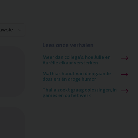
euwste
Lees onze verhalen
Meer dan collega’s: hoe Julie en
Aurélie elkaar versterken
Mathias houdt van diepgaande
dossiers én droge humor
Thalia zoekt graag oplossingen, in
games én op het werk