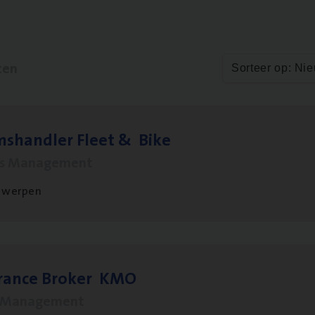
ten
Sorteer op: Ni
ms­hand­ler Fleet
&
Bike
ms Management
twerpen
­ran­ce Bro­ker
KMO
s Management