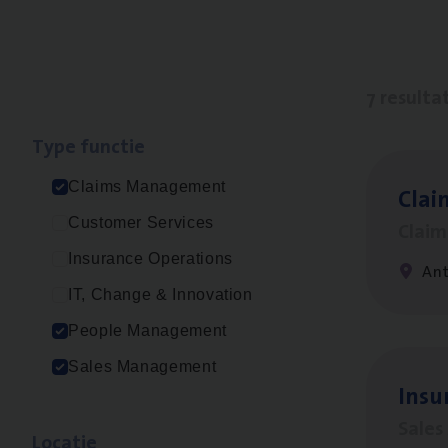
7 resulta
Type func­tie
Claims Management
Clai
Customer Services
Clai
Insurance Operations
An
IT, Change & Innovation
People Management
Sales Management
Insu
Sale
Loca­tie