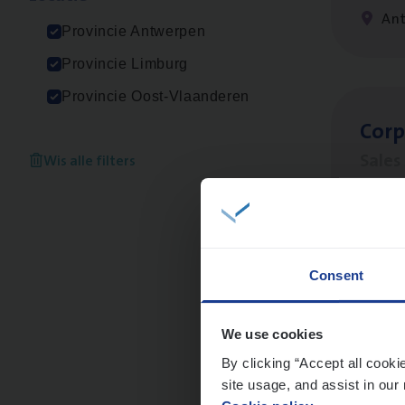
An
Provincie Antwerpen
Provincie Limburg
Provincie Oost-Vlaanderen
Cor­p
Sale
Wis alle filters
An
Consent
Scha
Clai
We use cookies
By clicking “Accept all cooki
An
site usage, and assist in our 