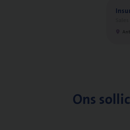
Insu­
Sale
An
Ons solli