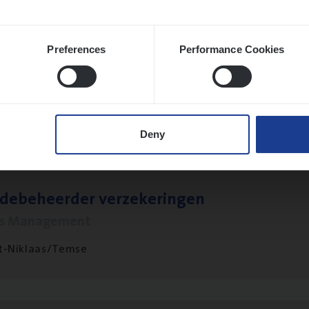
Preferences
Performance Cookies
­ness Mana­ger Mari­ne Cargo
le Management, Sales Management
twerpen
Deny
­de­be­heer­der verzekeringen
ms Management
t-Niklaas/Temse