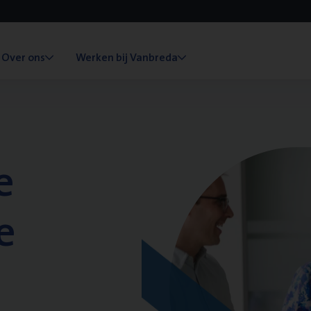
Over ons
Werken bij Vanbreda
e
e