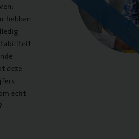
oven:
oor hebben
lledig
tabiliteit
ende
at deze
fers.
 om écht
?