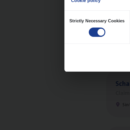
Cookie policy
Consent
Strictly Necessary Cookies
Selection
Busi
Peop
An
Scha
Clai
Sin