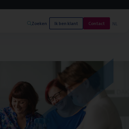
Zoeken
Ik ben klant
Contact
NL