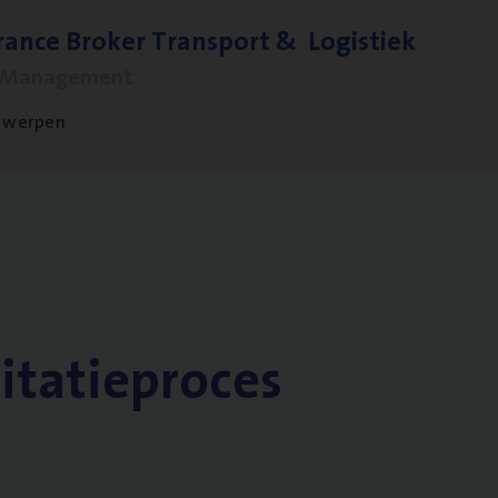
ran­ce Bro­ker Trans­port
&
Logistiek
s Management
twerpen
citatieproces