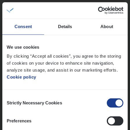
(Agi­le)
IT
Pro­ject Manager
IT, Change & Innovation
Antwerpen
Consent
Details
About
We use cookies
IT
Busi­ness Analyst
By clicking “Accept all cookies”, you agree to the storing
IT, Change & Innovation
of cookies on your device to enhance site navigation,
Antwerpen
analyze site usage, and assist in our marketing efforts.
Cookie policy
Lees onze verhalen
Consent
Strictly Necessary Cookies
Selection
Meer dan collega’s: hoe Julie en Aurélie elkaar
versterken
Preferences
Mathias houdt van diepgaande dossiers én droge