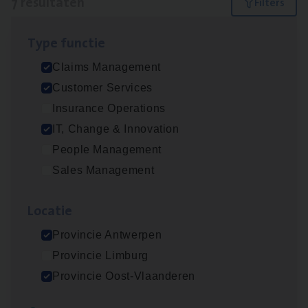
7 resultaten
Filters
Type func­tie
Claims­hand­ler Fleet
&
Bike
Claims Management
Claims Management
Customer Services
Antwerpen
Insurance Operations
IT, Change & Innovation
People Management
Test Ana­lyst
Sales Management
IT, Change & Innovation
Loca­tie
Antwerpen
Provincie Antwerpen
Provincie Limburg
Cus­to­mer Care Expert
Provincie Oost-Vlaanderen
Hospitalisatieverzekeringen