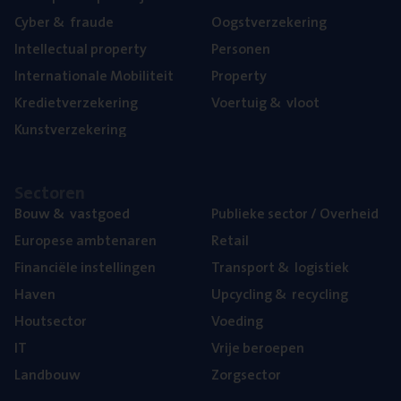
Cyber
&
fraude
Oogst­ver­ze­ke­ring
Intel­lec­tu­al property
Per­so­nen
Inter­na­ti­o­na­le Mobiliteit
Pro­per­ty
Kre­diet­ver­ze­ke­ring
Voer­tuig
&
vloot
Kunst­ver­ze­ke­ring
Sec­to­ren
Bouw
&
vastgoed
Publie­ke sec­tor / Overheid
Euro­pe­se ambtenaren
Retail
Finan­ci­ë­le instellingen
Trans­port
&
logistiek
Haven
Upcy­cling
&
recycling
Hout­sec­tor
Voe­ding
IT
Vrije beroe­pen
Land­bouw
Zorg­sec­tor