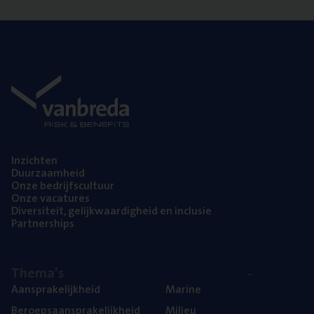
Inzich­ten
Duur­zaam­heid
Onze bedrijfs­cul­tuur
Onze vaca­tu­res
Diver­si­teit, gelijk­waar­dig­heid en inclusie
Part­ner­ships
The­ma’s
Aan­spra­ke­lijk­heid
Mari­ne
Beroeps­aan­spra­ke­lijk­heid
Mili­eu