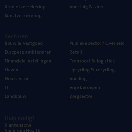
Kre­diet­ver­ze­ke­ring
Voer­tuig
&
vloot
Kunst­ver­ze­ke­ring
Sec­to­ren
Bouw
&
vastgoed
Publie­ke sec­tor / Overheid
Euro­pe­se ambtenaren
Retail
Finan­ci­ë­le instellingen
Trans­port
&
logistiek
Haven
Upcy­cling
&
recycling
Hout­sec­tor
Voe­ding
IT
Vrije beroe­pen
Land­bouw
Zorg­sec­tor
Hulp nodig?
Klan­ten­zo­ne
Van­b­re­da Health