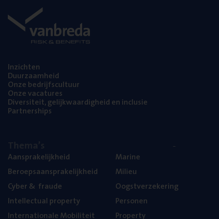
Inzich­ten
Duur­zaam­heid
Onze bedrijfs­cul­tuur
Onze vaca­tu­res
Diver­si­teit, gelijk­waar­dig­heid en inclusie
Part­ner­ships
The­ma’s
Aan­spra­ke­lijk­heid
Mari­ne
Beroeps­aan­spra­ke­lijk­heid
Mili­eu
Cyber
&
fraude
Oogst­ver­ze­ke­ring
Intel­lec­tu­al property
Per­so­nen
Inter­na­ti­o­na­le Mobiliteit
Pro­per­ty