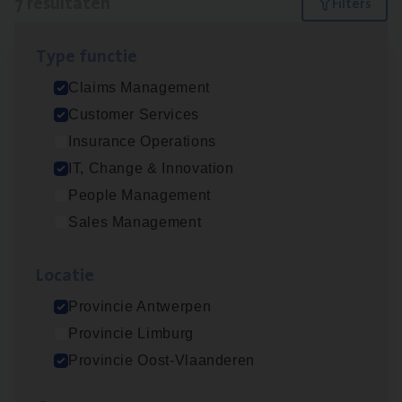
7 resultaten
Filters
Type func­tie
Test Ana­lyst
Claims Management
IT, Change & Innovation
Customer Services
Antwerpen
Insurance Operations
IT, Change & Innovation
People Management
Scha­de­be­heer­der verzekeringen
Sales Management
Claims Management
Loca­tie
Sint-Niklaas/Temse
Provincie Antwerpen
Provincie Limburg
Scha­de Expert Fleet
Provincie Oost-Vlaanderen
Claims Management