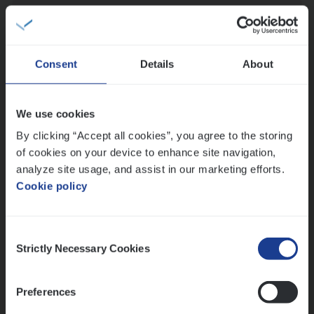
Claims­hand­ler Fleet
&
Bike
Claims Management
Antwerpen
Consent
Details
About
We use cookies
(Agi­le)
IT
Pro­ject Manager
By clicking “Accept all cookies”, you agree to the storing
IT, Change & Innovation
of cookies on your device to enhance site navigation,
Antwerpen
analyze site usage, and assist in our marketing efforts.
Cookie policy
Lees onze verhalen
Consent
Strictly Necessary Cookies
Selection
Meer dan collega’s: hoe Julie en Aurélie elkaar
versterken
Preferences
Mathias houdt van diepgaande dossiers én droge