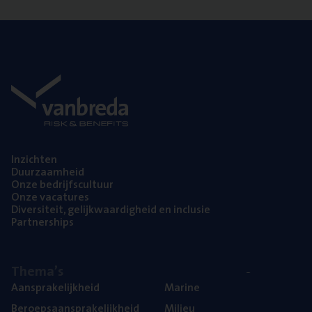
Inzich­ten
Duur­zaam­heid
Onze bedrijfs­cul­tuur
Onze vaca­tu­res
Diver­si­teit, gelijk­waar­dig­heid en inclusie
Part­ner­ships
The­ma’s
Aan­spra­ke­lijk­heid
Mari­ne
Beroeps­aan­spra­ke­lijk­heid
Mili­eu