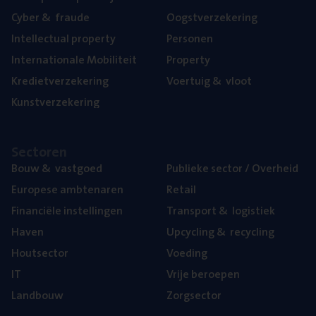
Cyber
&
fraude
Oogst­ver­ze­ke­ring
Intel­lec­tu­al property
Per­so­nen
Inter­na­ti­o­na­le Mobiliteit
Pro­per­ty
Kre­diet­ver­ze­ke­ring
Voer­tuig
&
vloot
Kunst­ver­ze­ke­ring
Sec­to­ren
Bouw
&
vastgoed
Publie­ke sec­tor / Overheid
Euro­pe­se ambtenaren
Retail
Finan­ci­ë­le instellingen
Trans­port
&
logistiek
Haven
Upcy­cling
&
recycling
Hout­sec­tor
Voe­ding
IT
Vrije beroe­pen
Land­bouw
Zorg­sec­tor