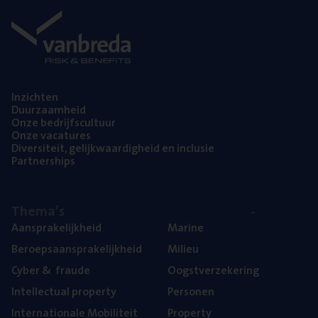
Inzich­ten
Duur­zaam­heid
Onze bedrijfs­cul­tuur
Onze vaca­tu­res
Diver­si­teit, gelijk­waar­dig­heid en inclusie
Part­ner­ships
The­ma’s
Aan­spra­ke­lijk­heid
Mari­ne
Beroeps­aan­spra­ke­lijk­heid
Mili­eu
Cyber
&
fraude
Oogst­ver­ze­ke­ring
Intel­lec­tu­al property
Per­so­nen
Inter­na­ti­o­na­le Mobiliteit
Pro­per­ty