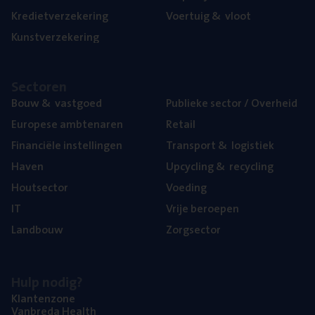
Kre­diet­ver­ze­ke­ring
Voer­tuig
&
vloot
Kunst­ver­ze­ke­ring
Sec­to­ren
Bouw
&
vastgoed
Publie­ke sec­tor / Overheid
Euro­pe­se ambtenaren
Retail
Finan­ci­ë­le instellingen
Trans­port
&
logistiek
Haven
Upcy­cling
&
recycling
Hout­sec­tor
Voe­ding
IT
Vrije beroe­pen
Land­bouw
Zorg­sec­tor
Hulp nodig?
Klan­ten­zo­ne
Van­b­re­da Health