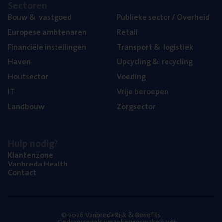
Sec­to­ren
Bouw
&
vastgoed
Publie­ke sec­tor / Overheid
Euro­pe­se ambtenaren
Retail
Finan­ci­ë­le instellingen
Trans­port
&
logistiek
Haven
Upcy­cling
&
recycling
Hout­sec­tor
Voe­ding
IT
Vrije beroe­pen
Land­bouw
Zorg­sec­tor
Hulp nodig?
Klan­ten­zo­ne
Van­b­re­da Health
Con­tact
© 2026 Vanbreda Risk & Benefits
Gedragsregels verzekeringsmakelaardij