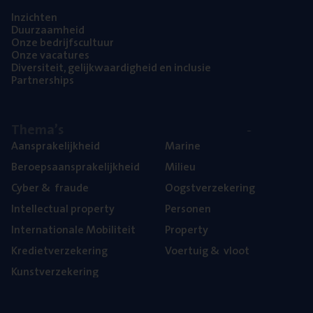
Inzich­ten
Duur­zaam­heid
Onze bedrijfs­cul­tuur
Onze vaca­tu­res
Diver­si­teit, gelijk­waar­dig­heid en inclusie
Part­ner­ships
The­ma’s
Aan­spra­ke­lijk­heid
Mari­ne
Beroeps­aan­spra­ke­lijk­heid
Mili­eu
Cyber
&
fraude
Oogst­ver­ze­ke­ring
Intel­lec­tu­al property
Per­so­nen
Inter­na­ti­o­na­le Mobiliteit
Pro­per­ty
Kre­diet­ver­ze­ke­ring
Voer­tuig
&
vloot
Kunst­ver­ze­ke­ring