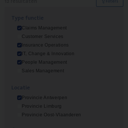
12 resultaten
Filters
Type func­tie
Test Ana­lyst
Claims Management
IT, Change & Innovation
Customer Services
Antwerpen
Insurance Operations
IT, Change & Innovation
People Management
Scha­de Expert Fleet
Sales Management
Claims Management
Loca­tie
Antwerpen
Provincie Antwerpen
Provincie Limburg
IT
Busi­ness Analyst
Provincie Oost-Vlaanderen
IT, Change & Innovation