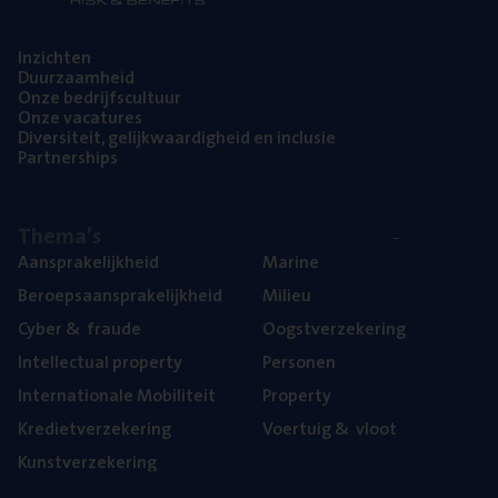
Inzich­ten
Duur­zaam­heid
Onze bedrijfs­cul­tuur
Onze vaca­tu­res
Diver­si­teit, gelijk­waar­dig­heid en inclusie
Part­ner­ships
The­ma’s
Aan­spra­ke­lijk­heid
Mari­ne
Beroeps­aan­spra­ke­lijk­heid
Mili­eu
Cyber
&
fraude
Oogst­ver­ze­ke­ring
Intel­lec­tu­al property
Per­so­nen
Inter­na­ti­o­na­le Mobiliteit
Pro­per­ty
Kre­diet­ver­ze­ke­ring
Voer­tuig
&
vloot
Kunst­ver­ze­ke­ring