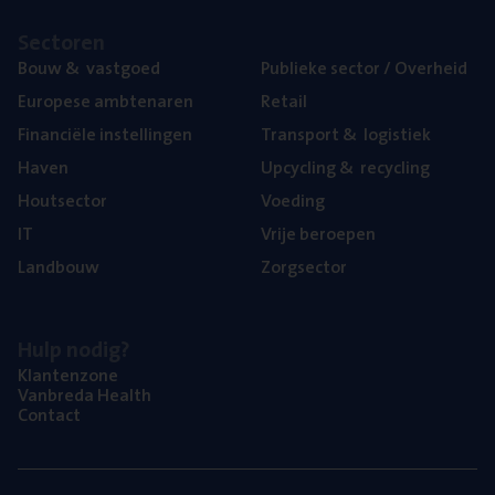
Sec­to­ren
Bouw
&
vastgoed
Publie­ke sec­tor / Overheid
Euro­pe­se ambtenaren
Retail
Finan­ci­ë­le instellingen
Trans­port
&
logistiek
Haven
Upcy­cling
&
recycling
Hout­sec­tor
Voe­ding
IT
Vrije beroe­pen
Land­bouw
Zorg­sec­tor
Hulp nodig?
Klan­ten­zo­ne
Van­b­re­da Health
Con­tact