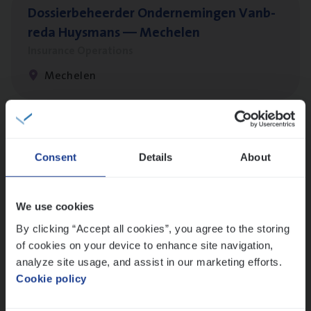
Dos­sier­be­heer­der Onder­ne­min­gen Van­b­
re­da Huys­mans — Mechelen
Insurance Operations
Mechelen
Dos­sier­be­heer­der Gewaar­borgd Inkomen
Consent
Details
About
Insurance Operations
Antwerpen
We use cookies
By clicking “Accept all cookies”, you agree to the storing
of cookies on your device to enhance site navigation,
Client Exe­cu­ti­ve Marine
analyze site usage, and assist in our marketing efforts.
Insurance Operations
Cookie policy
Antwerpen