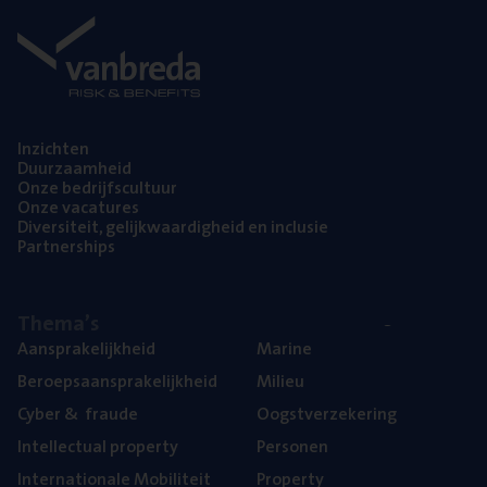
Inzich­ten
Duur­zaam­heid
Onze bedrijfs­cul­tuur
Onze vaca­tu­res
Diver­si­teit, gelijk­waar­dig­heid en inclusie
Part­ner­ships
The­ma’s
Aan­spra­ke­lijk­heid
Mari­ne
Beroeps­aan­spra­ke­lijk­heid
Mili­eu
Cyber
&
fraude
Oogst­ver­ze­ke­ring
Intel­lec­tu­al property
Per­so­nen
Inter­na­ti­o­na­le Mobiliteit
Pro­per­ty