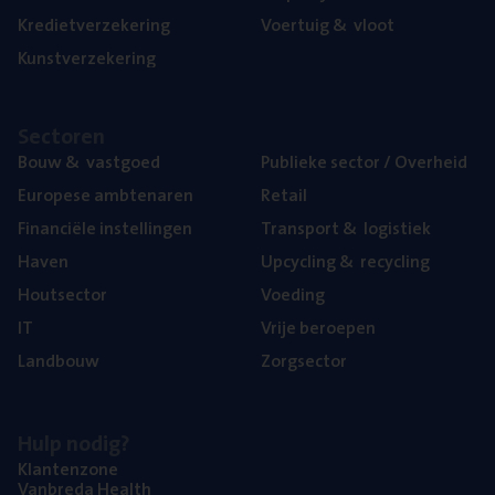
Kre­diet­ver­ze­ke­ring
Voer­tuig
&
vloot
Kunst­ver­ze­ke­ring
Sec­to­ren
Bouw
&
vastgoed
Publie­ke sec­tor / Overheid
Euro­pe­se ambtenaren
Retail
Finan­ci­ë­le instellingen
Trans­port
&
logistiek
Haven
Upcy­cling
&
recycling
Hout­sec­tor
Voe­ding
IT
Vrije beroe­pen
Land­bouw
Zorg­sec­tor
Hulp nodig?
Klan­ten­zo­ne
Van­b­re­da Health