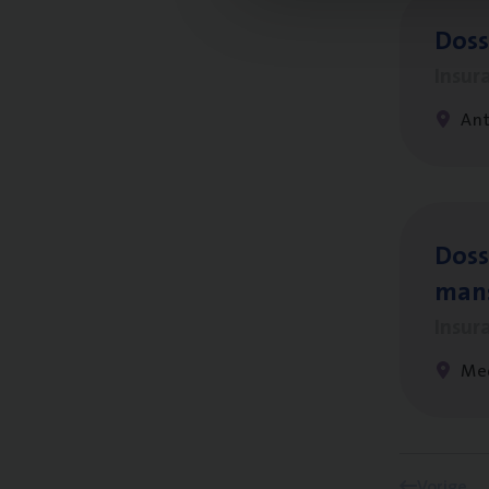
Dos­
Insur
An
Dos­s
man
Insur
Me
Vorige