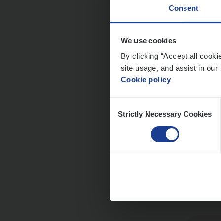
Consent
Cor­p
We use cookies
By clicking “Accept all cooki
Sale
site usage, and assist in our 
An
Cookie policy
Consent
Strictly Necessary Cookies
Selection
Cus­
Custo
An