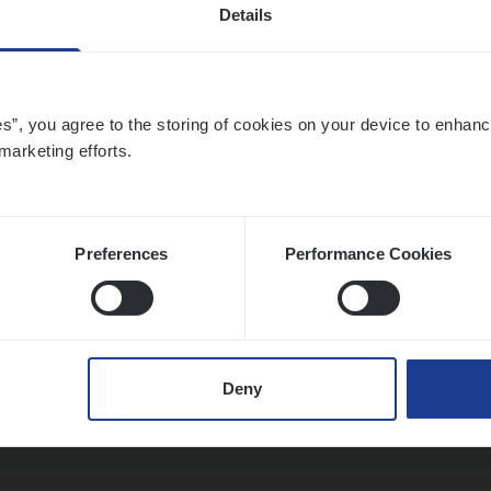
Details
o­ra­te Insu­ran­ce Bro­ker Property
es”, you agree to the storing of cookies on your device to enhanc
s Management
marketing efforts.
twerpen
Preferences
Performance Cookies
to­mer Care Expert Hospitalisatieverzekeri
mer Services
Deny
twerpen