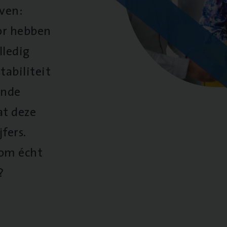
oven:
oor hebben
lledig
tabiliteit
ende
at deze
fers.
 om écht
?