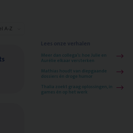
el A-Z
Lees onze verhalen
Meer dan collega’s: hoe Julie en
ts
Aurélie elkaar versterken
Mathias houdt van diepgaande
dossiers én droge humor
Thalia zoekt graag oplossingen, in
games én op het werk