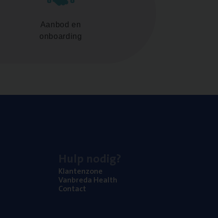
Aanbod en
onboarding
Hulp nodig?
Klan­ten­zo­ne
Van­b­re­da Health
Con­tact