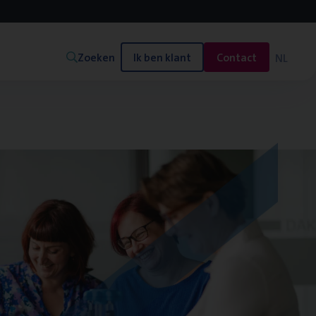
Zoeken
Ik ben klant
Contact
NL