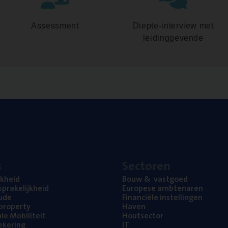
Assessment
Diepte-interview met
leidinggevende
s
Sec­to­ren
jk­heid
Bouw
&
vastgoed
pra­ke­lijk­heid
Euro­pe­se ambtenaren
ude
Finan­ci­ë­le instellingen
l property
Haven
na­le Mobiliteit
Hout­sec­tor
e­ke­ring
IT