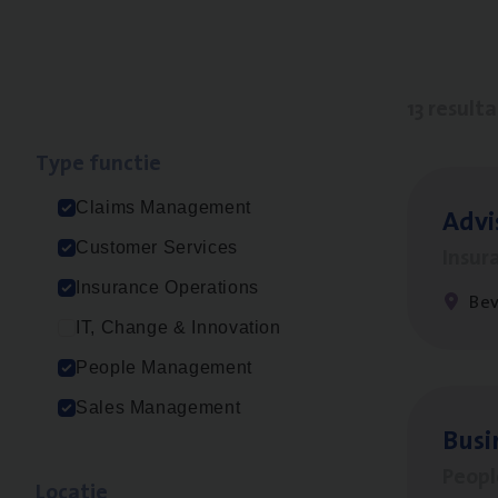
13 result
Type func­tie
Claims Management
Advi
Customer Services
Insur
Insurance Operations
Be
IT, Change & Innovation
People Management
Sales Management
Busi
Peop
Loca­tie