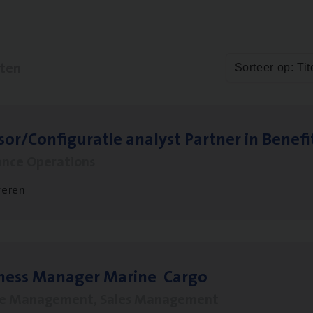
aten
Sorteer op: Tit
sor/​Configuratie ana­lyst Part­ner in Benefi
ance Operations
veren
­ness Mana­ger Mari­ne Cargo
le Management, Sales Management