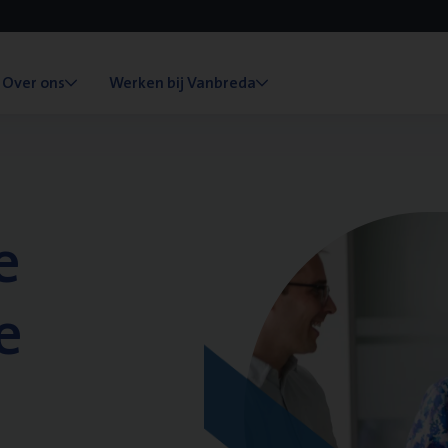
Over ons
Werken bij Vanbreda
e
e