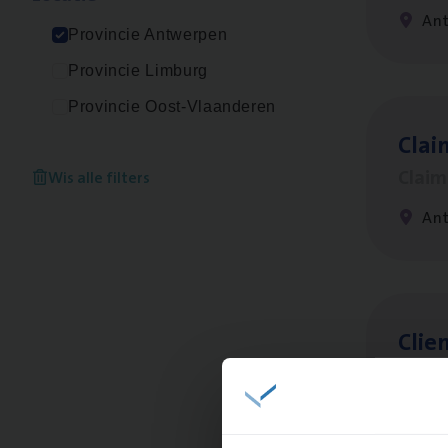
An
Provincie Antwerpen
Provincie Limburg
Provincie Oost-Vlaanderen
Clai
Clai
Wis alle filters
An
Clien
Insur
An