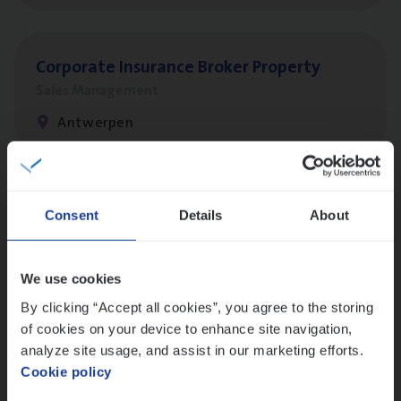
Cor­po­ra­te Insu­ran­ce Bro­ker Property
Sales Management
Antwerpen
Scha­de Expert Fleet
Consent
Details
About
Claims Management
Antwerpen
We use cookies
By clicking “Accept all cookies”, you agree to the storing
of cookies on your device to enhance site navigation,
Busi­ness Mana­ger Mari­ne Cargo
analyze site usage, and assist in our marketing efforts.
Cookie policy
People Management, Sales Management