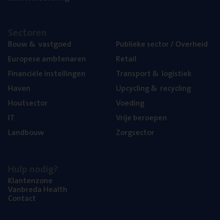
Sec­to­ren
Bouw
&
vastgoed
Publie­ke sec­tor / Overheid
Euro­pe­se ambtenaren
Retail
Finan­ci­ë­le instellingen
Trans­port
&
logistiek
Haven
Upcy­cling
&
recycling
Hout­sec­tor
Voe­ding
IT
Vrije beroe­pen
Land­bouw
Zorg­sec­tor
Hulp nodig?
Klan­ten­zo­ne
Van­b­re­da Health
Con­tact