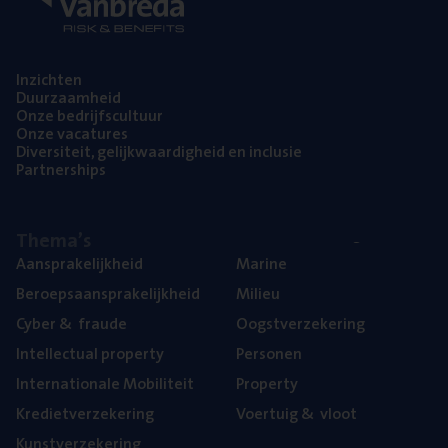
Inzich­ten
Duur­zaam­heid
Onze bedrijfs­cul­tuur
Onze vaca­tu­res
Diver­si­teit, gelijk­waar­dig­heid en inclusie
Part­ner­ships
The­ma’s
Aan­spra­ke­lijk­heid
Mari­ne
Beroeps­aan­spra­ke­lijk­heid
Mili­eu
Cyber
&
fraude
Oogst­ver­ze­ke­ring
Intel­lec­tu­al property
Per­so­nen
Inter­na­ti­o­na­le Mobiliteit
Pro­per­ty
Kre­diet­ver­ze­ke­ring
Voer­tuig
&
vloot
Kunst­ver­ze­ke­ring