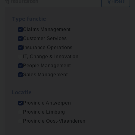
13 resultaten
Filters
Type func­tie
Dos­sier­be­heer­der ver­ze­ke­rin­gen — Soci­al
Claims Management
Pro­fit en Public
Customer Services
Insurance Operations
Insurance Operations
Antwerpen
IT, Change & Innovation
People Management
Sales Management
Claims­hand­ler Fleet
&
Bike
Claims Management
Loca­tie
Antwerpen
Provincie Antwerpen
Provincie Limburg
Provincie Oost-Vlaanderen
Advisor/​Configuratie ana­lyst Part­ner in