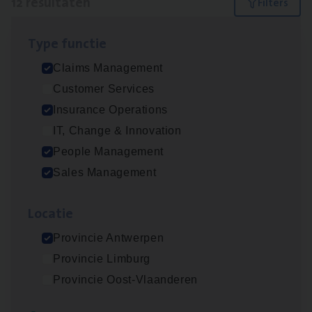
12 resultaten
Filters
Type func­tie
Insu­ran­ce Bro­ker Trans­port
&
Logistiek
Claims Management
Sales Management
Customer Services
Antwerpen
Insurance Operations
IT, Change & Innovation
People Management
Dos­sier­be­heer­der Gewaar­borgd Inkomen
Sales Management
Insurance Operations
Loca­tie
Antwerpen
Provincie Antwerpen
Provincie Limburg
Dos­sier­be­heer­der Onder­ne­min­gen Van­b­
Provincie Oost-Vlaanderen
re­da Huys­mans — Mechelen