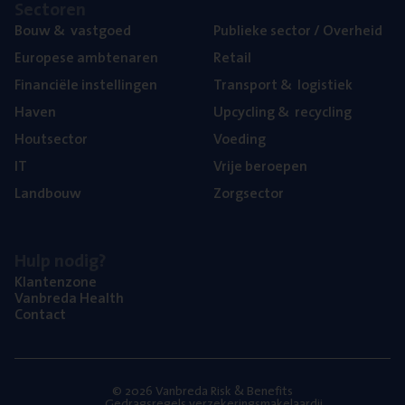
Sec­to­ren
Bouw
&
vastgoed
Publie­ke sec­tor / Overheid
Euro­pe­se ambtenaren
Retail
Finan­ci­ë­le instellingen
Trans­port
&
logistiek
Haven
Upcy­cling
&
recycling
Hout­sec­tor
Voe­ding
IT
Vrije beroe­pen
Land­bouw
Zorg­sec­tor
Hulp nodig?
Klan­ten­zo­ne
Van­b­re­da Health
Con­tact
© 2026 Vanbreda Risk & Benefits
Gedragsregels verzekeringsmakelaardij