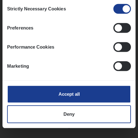
Consent
Strictly Necessary Cookies
Selection
Vorige
Volgende
Preferences
Lees onze verhalen
Performance Cookies
Meer dan collega’s: hoe Julie en Aurélie elkaar
versterken
Marketing
Mathias houdt van diepgaande dossiers én droge
humor
Thalia zoekt graag oplossingen, in games én op het
werk
Accept all
Deny
Ons sollicitatieproces