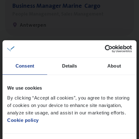
Busi­ness Mana­ger Mari­ne Cargo
People Management, Sales Management
Antwerpen
Scha­de Expert Fleet
Claims Management
Consent
Details
About
Antwerpen
We use cookies
By clicking “Accept all cookies”, you agree to the storing
Cor­po­ra­te Insu­ran­ce Bro­ker Property
of cookies on your device to enhance site navigation,
Sales Management
analyze site usage, and assist in our marketing efforts.
Cookie policy
Antwerpen