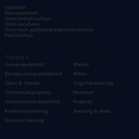
Inzich­ten
Duur­zaam­heid
Onze bedrijfs­cul­tuur
Onze vaca­tu­res
Diver­si­teit, gelijk­waar­dig­heid en inclusie
Part­ner­ships
The­ma’s
Aan­spra­ke­lijk­heid
Mari­ne
Beroeps­aan­spra­ke­lijk­heid
Mili­eu
Cyber
&
fraude
Oogst­ver­ze­ke­ring
Intel­lec­tu­al property
Per­so­nen
Inter­na­ti­o­na­le Mobiliteit
Pro­per­ty
Kre­diet­ver­ze­ke­ring
Voer­tuig
&
vloot
Kunst­ver­ze­ke­ring