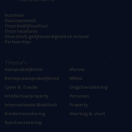
Inzich­ten
Duur­zaam­heid
Onze bedrijfs­cul­tuur
Onze vaca­tu­res
Diver­si­teit, gelijk­waar­dig­heid en inclusie
Part­ner­ships
The­ma’s
Aan­spra­ke­lijk­heid
Mari­ne
Beroeps­aan­spra­ke­lijk­heid
Mili­eu
Cyber
&
fraude
Oogst­ver­ze­ke­ring
Intel­lec­tu­al property
Per­so­nen
Inter­na­ti­o­na­le Mobiliteit
Pro­per­ty
Kre­diet­ver­ze­ke­ring
Voer­tuig
&
vloot
Kunst­ver­ze­ke­ring