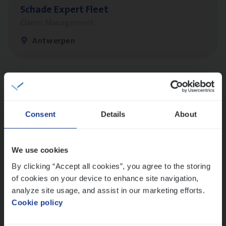
Scha­de Expert Fleet
Claims Management
Antwerpen
Cus­to­mer Care Expert
Hospitalisatieverzekeringen
Consent
Details
About
Customer Services
Antwerpen
We use cookies
By clicking “Accept all cookies”, you agree to the storing
of cookies on your device to enhance site navigation,
Claims­hand­ler Fleet
&
Bike
analyze site usage, and assist in our marketing efforts.
Claims Management
Cookie policy
Antwerpen