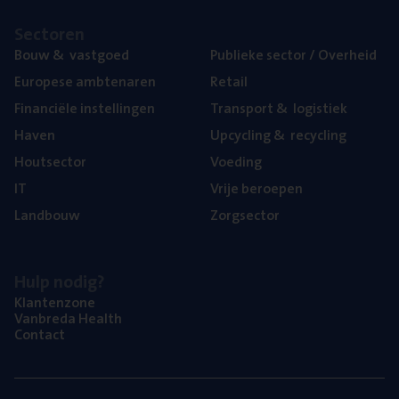
Sec­to­ren
Bouw
&
vastgoed
Publie­ke sec­tor / Overheid
Euro­pe­se ambtenaren
Retail
Finan­ci­ë­le instellingen
Trans­port
&
logistiek
Haven
Upcy­cling
&
recycling
Hout­sec­tor
Voe­ding
IT
Vrije beroe­pen
Land­bouw
Zorg­sec­tor
Hulp nodig?
Klan­ten­zo­ne
Van­b­re­da Health
Con­tact