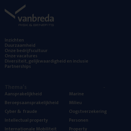
Inzich­ten
Duur­zaam­heid
Onze bedrijfs­cul­tuur
Onze vaca­tu­res
Diver­si­teit, gelijk­waar­dig­heid en inclusie
Part­ner­ships
The­ma’s
Aan­spra­ke­lijk­heid
Mari­ne
Beroeps­aan­spra­ke­lijk­heid
Mili­eu
Cyber
&
fraude
Oogst­ver­ze­ke­ring
Intel­lec­tu­al property
Per­so­nen
Inter­na­ti­o­na­le Mobiliteit
Pro­per­ty