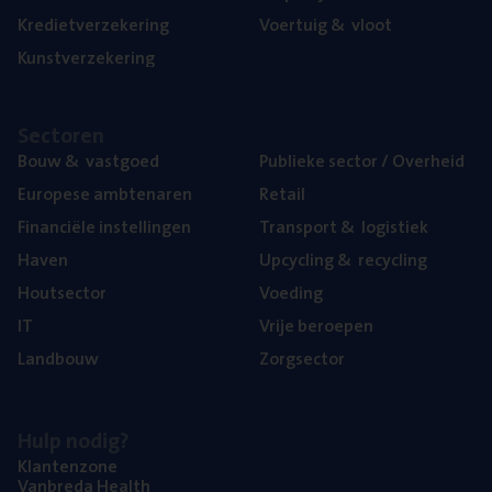
Kre­diet­ver­ze­ke­ring
Voer­tuig
&
vloot
Kunst­ver­ze­ke­ring
Sec­to­ren
Bouw
&
vastgoed
Publie­ke sec­tor / Overheid
Euro­pe­se ambtenaren
Retail
Finan­ci­ë­le instellingen
Trans­port
&
logistiek
Haven
Upcy­cling
&
recycling
Hout­sec­tor
Voe­ding
IT
Vrije beroe­pen
Land­bouw
Zorg­sec­tor
Hulp nodig?
Klan­ten­zo­ne
Van­b­re­da Health