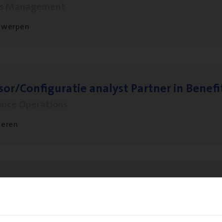
ms Management
twerpen
sor/​Configuratie ana­lyst Part­ner in Benefi
ance Operations
veren
to­mer Care Expert Hospitalisatieverzekeri
mer Services
twerpen