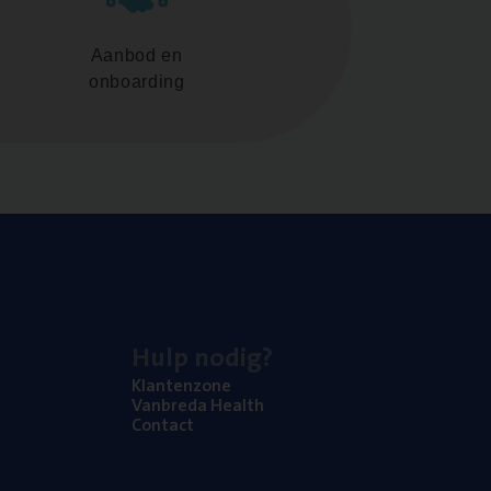
Aanbod en
onboarding
Hulp nodig?
Klan­ten­zo­ne
Van­b­re­da Health
Con­tact