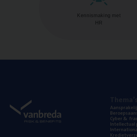
Kennismaking met
HR
The­ma’
Aan­spra­ke­li
Beroeps­aan­s
Cyber
&
fra
Intel­lec­tu­a
Inter­na­ti­o­
Kre­diet­ver­z