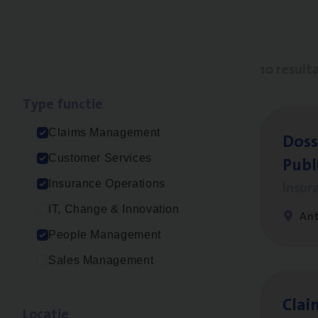
10 result
Type func­tie
Claims Management
Dos­s
Publ
Customer Services
Insur
Insurance Operations
IT, Change & Innovation
An
People Management
Sales Management
Clai
Loca­tie