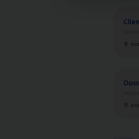
Clien
Insur
An
Dos­s
Insur
Ant
Vorige