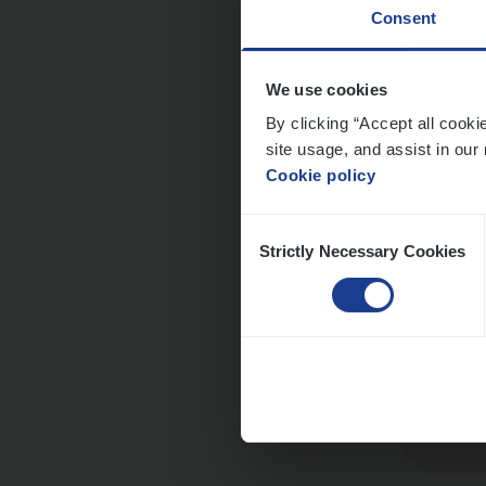
Consent
We use cookies
Scha
By clicking “Accept all cooki
site usage, and assist in our 
Clai
Cookie policy
An
Consent
Strictly Necessary Cookies
Selection
Busi
Peop
An