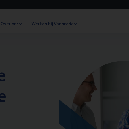
Over ons
Werken bij Vanbreda
e
e