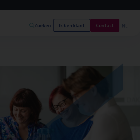
Zoeken
Ik ben klant
Contact
NL