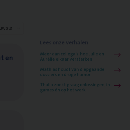
euwste
Lees onze verhalen
Meer dan collega’s: hoe Julie en
it en
Aurélie elkaar versterken
Mathias houdt van diepgaande
dossiers én droge humor
Thalia zoekt graag oplossingen, in
games én op het werk