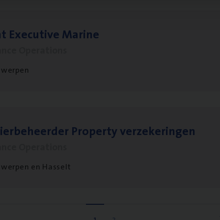
t Exe­cu­ti­ve Marine
ance Operations
twerpen
ier­be­heer­der Pro­per­ty verzekeringen
ance Operations
werpen en Hasselt
1
2