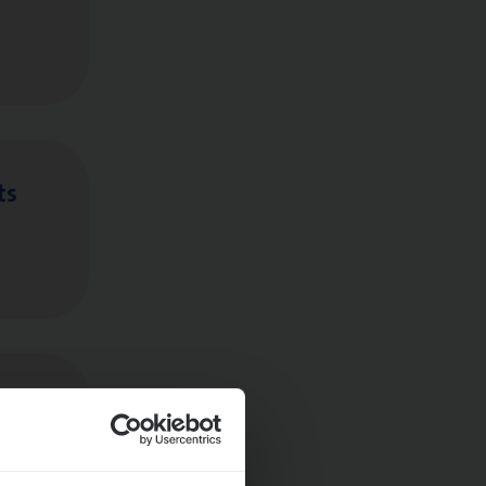
ts
ngen