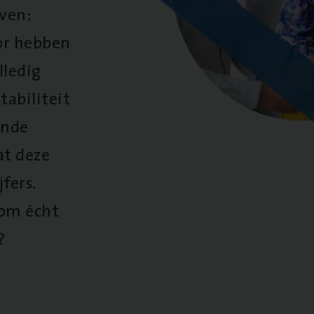
oven:
oor hebben
lledig
tabiliteit
ende
at deze
fers.
 om écht
?