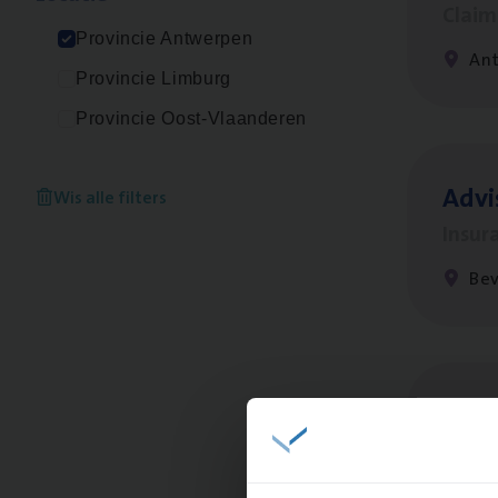
Clai
Provincie Antwerpen
An
Provincie Limburg
Provincie Oost-Vlaanderen
Advi
Wis alle filters
Insur
Be
Cus­
Custo
An