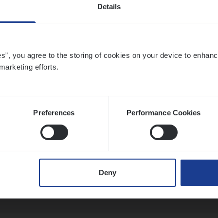
Details
­de Expert Fleet
es”, you agree to the storing of cookies on your device to enhanc
marketing efforts.
ms Management
twerpen
Preferences
Performance Cookies
­ness Mana­ger Mari­ne Cargo
le Management, Sales Management
Deny
twerpen