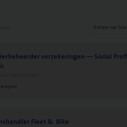
aten
Sorteer op: Ni
ier­be­heer­der ver­ze­ke­rin­gen — Soci­al Pro­f
ic
ance Operations
twerpen
ms­hand­ler Fleet
&
Bike