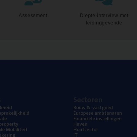
Assessment
Diepte-interview met
leidinggevende
s
Sec­to­ren
jk­heid
Bouw
&
vastgoed
pra­ke­lijk­heid
Euro­pe­se ambtenaren
ude
Finan­ci­ë­le instellingen
l property
Haven
na­le Mobiliteit
Hout­sec­tor
e­ke­ring
IT