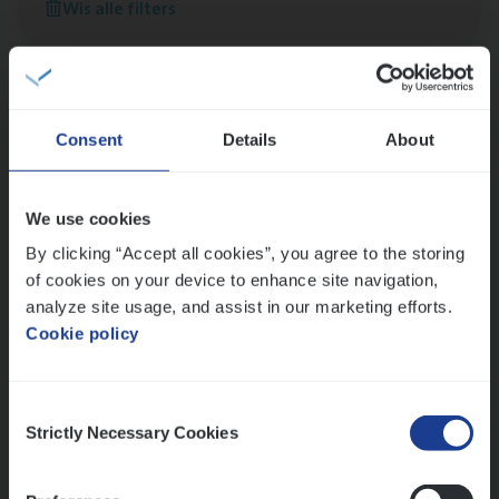
Wis alle filters
versterken
Mathias houdt van diepgaande dossiers én droge
humor
Thalia zoekt graag oplossingen, in games én op het
werk
Consent
Details
About
We use cookies
Ons sollicitatieproces
By clicking “Accept all cookies”, you agree to the storing
of cookies on your device to enhance site navigation,
analyze site usage, and assist in our marketing efforts.
Cookie policy
Consent
Strictly Necessary Cookies
Selection