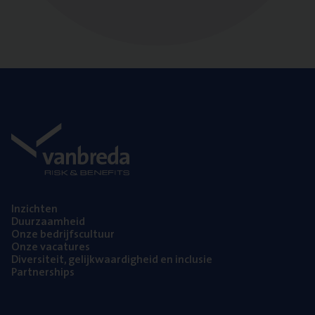
Inzich­ten
Duur­zaam­heid
Onze bedrijfs­cul­tuur
Onze vaca­tu­res
Diver­si­teit, gelijk­waar­dig­heid en inclusie
Part­ner­ships