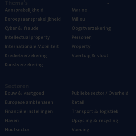
The­ma’s
Aan­spra­ke­lijk­heid
Mari­ne
Beroeps­aan­spra­ke­lijk­heid
Mili­eu
Cyber
&
fraude
Oogst­ver­ze­ke­ring
Intel­lec­tu­al property
Per­so­nen
Inter­na­ti­o­na­le Mobiliteit
Pro­per­ty
Kre­diet­ver­ze­ke­ring
Voer­tuig
&
vloot
Kunst­ver­ze­ke­ring
Sec­to­ren
Bouw
&
vastgoed
Publie­ke sec­tor / Overheid
Euro­pe­se ambtenaren
Retail
Finan­ci­ë­le instellingen
Trans­port
&
logistiek
Haven
Upcy­cling
&
recycling
Hout­sec­tor
Voe­ding