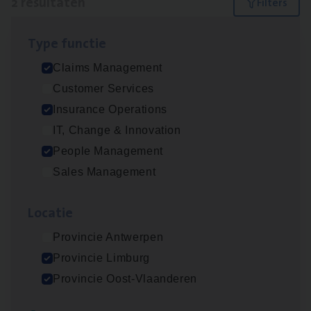
2 resultaten
Filters
Type func­tie
Dos­sier­be­heer­der Pro­per­ty verzekeringen
Claims Management
Insurance Operations
Customer Services
Antwerpen en Hasselt
Insurance Operations
IT, Change & Innovation
People Management
Scha­de­be­heer­der verzekeringen
Sales Management
Claims Management
Loca­tie
Sint-Niklaas/Temse
Provincie Antwerpen
Provincie Limburg
Lees onze verhalen
Provincie Oost-Vlaanderen
Meer dan collega’s: hoe Julie en Aurélie elkaar