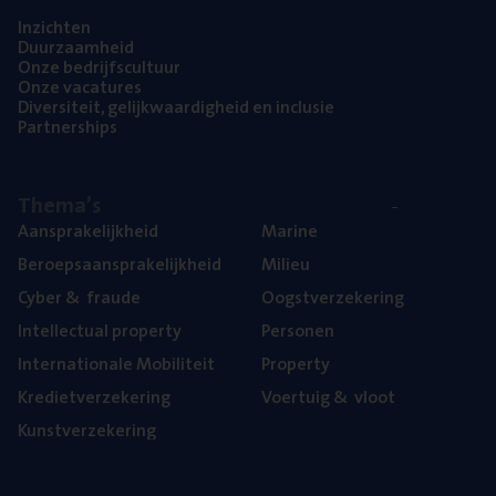
Inzich­ten
Duur­zaam­heid
Onze bedrijfs­cul­tuur
Onze vaca­tu­res
Diver­si­teit, gelijk­waar­dig­heid en inclusie
Part­ner­ships
The­ma’s
Aan­spra­ke­lijk­heid
Mari­ne
Beroeps­aan­spra­ke­lijk­heid
Mili­eu
Cyber
&
fraude
Oogst­ver­ze­ke­ring
Intel­lec­tu­al property
Per­so­nen
Inter­na­ti­o­na­le Mobiliteit
Pro­per­ty
Kre­diet­ver­ze­ke­ring
Voer­tuig
&
vloot
Kunst­ver­ze­ke­ring