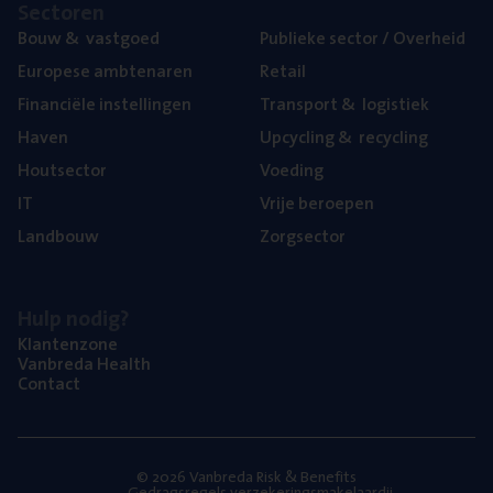
Sec­to­ren
Bouw
&
vastgoed
Publie­ke sec­tor / Overheid
Euro­pe­se ambtenaren
Retail
Finan­ci­ë­le instellingen
Trans­port
&
logistiek
Haven
Upcy­cling
&
recycling
Hout­sec­tor
Voe­ding
IT
Vrije beroe­pen
Land­bouw
Zorg­sec­tor
Hulp nodig?
Klan­ten­zo­ne
Van­b­re­da Health
Con­tact
© 2026 Vanbreda Risk & Benefits
Gedragsregels verzekeringsmakelaardij