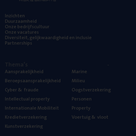
Inzich­ten
Duur­zaam­heid
Onze bedrijfs­cul­tuur
Onze vaca­tu­res
Diver­si­teit, gelijk­waar­dig­heid en inclusie
Part­ner­ships
The­ma’s
Aan­spra­ke­lijk­heid
Mari­ne
Beroeps­aan­spra­ke­lijk­heid
Mili­eu
Cyber
&
fraude
Oogst­ver­ze­ke­ring
Intel­lec­tu­al property
Per­so­nen
Inter­na­ti­o­na­le Mobiliteit
Pro­per­ty
Kre­diet­ver­ze­ke­ring
Voer­tuig
&
vloot
Kunst­ver­ze­ke­ring