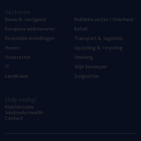
Sec­to­ren
Bouw
&
vastgoed
Publie­ke sec­tor / Overheid
Euro­pe­se ambtenaren
Retail
Finan­ci­ë­le instellingen
Trans­port
&
logistiek
Haven
Upcy­cling
&
recycling
Hout­sec­tor
Voe­ding
IT
Vrije beroe­pen
Land­bouw
Zorg­sec­tor
Hulp nodig?
Klan­ten­zo­ne
Van­b­re­da Health
Con­tact