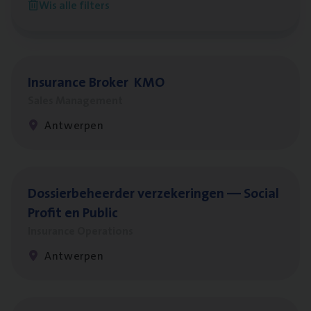
Wis alle filters
Antwerpen
Insu­ran­ce Bro­ker
KMO
Sales Management
Antwerpen
Dos­sier­be­heer­der ver­ze­ke­rin­gen — Soci­al
Pro­fit en Public
Insurance Operations
Antwerpen