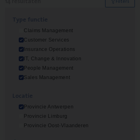
14 resultaten
Filters
Type func­tie
Test Ana­lyst
Claims Management
IT, Change & Innovation
Customer Services
Antwerpen
Insurance Operations
IT, Change & Innovation
People Management
IT
Busi­ness Analyst
Sales Management
IT, Change & Innovation
Loca­tie
Antwerpen
Provincie Antwerpen
Provincie Limburg
Insu­ran­ce Bro­ker Trans­port
&
Logistiek
Provincie Oost-Vlaanderen
Sales Management