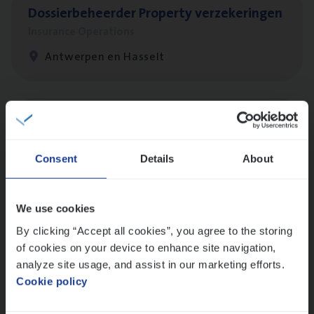
Dos­sier­be­heer­der Pro­per­ty verzekeringen
Insurance Operations
Antwerpen en Hasselt
Dos­sier­be­heer­der Onder­ne­min­gen Van­b­
re­da Huys­mans — Mechelen
Consent
Details
About
Insurance Operations
Mechelen
We use cookies
By clicking “Accept all cookies”, you agree to the storing
of cookies on your device to enhance site navigation,
Dos­sier­be­heer­der Gewaar­borgd Inkomen
analyze site usage, and assist in our marketing efforts.
Insurance Operations
Cookie policy
Antwerpen