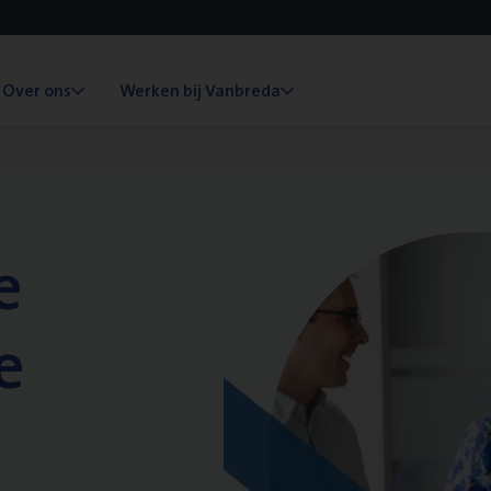
Over ons
Werken bij Vanbreda
e
e