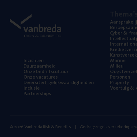
The­ma’
Aan­spra­ke­li
Beroeps­aan­s
Cyber
&
fra
Intel­lec­tu­a
Inter­na­ti­o­
Kre­diet­ver­z
Kunst­ver­ze­k
Inzich­ten
Mari­ne
Duur­zaam­heid
Mili­eu
Onze bedrijfs­cul­tuur
Oogst­ver­ze­
Onze vaca­tu­res
Per­so­nen
Diver­si­teit, gelijk­waar­dig­heid en
Pro­per­ty
inclusie
Voer­tuig
&
v
Part­ner­ships
© 2026 Vanbreda Risk & Benefits
Gedragsregels verzekeringsma