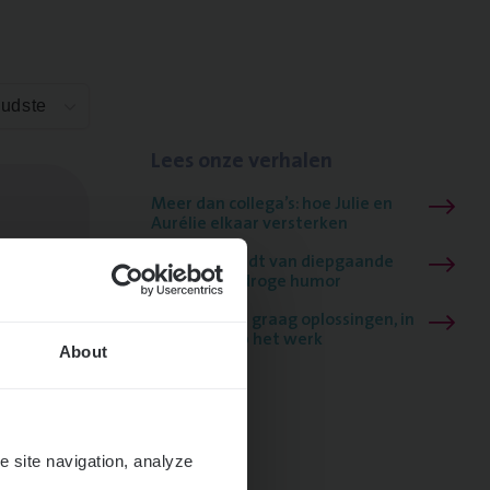
Oudste
Lees onze verhalen
Meer dan collega’s: hoe Julie en
Aurélie elkaar versterken
Mathias houdt van diepgaande
dossiers én droge humor
Thalia zoekt graag oplossingen, in
games én op het werk
About
e site navigation, analyze