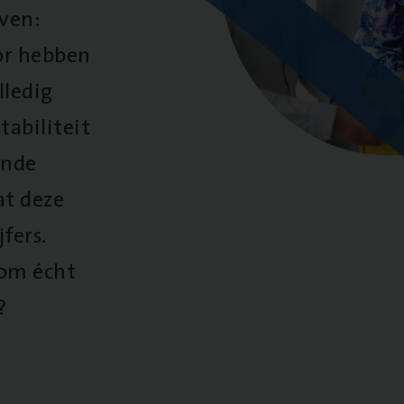
oven:
oor hebben
lledig
tabiliteit
ende
at deze
fers.
 om écht
?