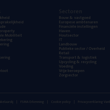
s
Sec­to­ren
jk­heid
Bouw
&
vastgoed
pra­ke­lijk­heid
Euro­pe­se ambtenaren
ude
Finan­ci­ë­le instellingen
l property
Haven
na­le Mobiliteit
Hout­sec­tor
e­ke­ring
IT
e­ring
Land­bouw
Publie­ke sec­tor / Overheid
Retail
ke­ring
Trans­port
&
logistiek
Upcy­cling
&
recycling
Voe­ding
loot
Vrije beroe­pen
Zorg­sec­tor
kelaardij
FSMA Erkenning
Cookie policy
Privacyverklaring Va