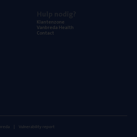
Hulp nodig?
Klan­ten­zo­ne
Van­b­re­da Health
Con­tact
nbreda
Vulnerability report