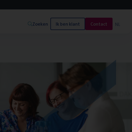
Zoeken
Ik ben klant
Contact
NL