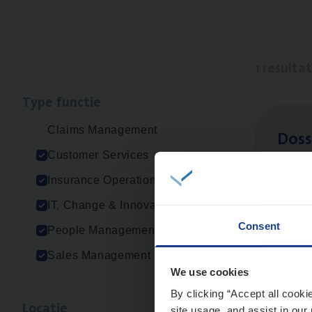
1 resulta
Type func­tie
Claims Management
Dos­s
Customer Services
Insur
Insurance Operations
Ant
IT, Change & Innovation
Consent
People Management
Sales Management
We use cookies
By clicking “Accept all cooki
Loca­tie
site usage, and assist in our 