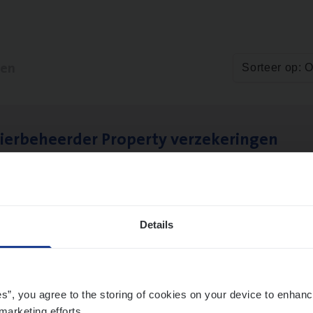
ten
Sorteer op: 
ier­be­heer­der Pro­per­ty verzekeringen
ance Operations
werpen en Hasselt
Details
es”, you agree to the storing of cookies on your device to enhanc
marketing efforts.