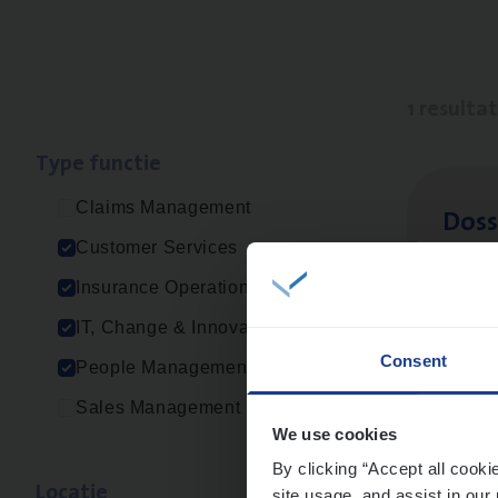
1 resulta
Type func­tie
Claims Management
Dos­s
Customer Services
Insur
Insurance Operations
Ant
IT, Change & Innovation
Consent
People Management
Sales Management
We use cookies
By clicking “Accept all cooki
Loca­tie
site usage, and assist in our 