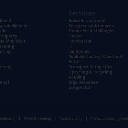
s
Sec­to­ren
jk­heid
Bouw
&
vastgoed
pra­ke­lijk­heid
Euro­pe­se ambtenaren
ude
Finan­ci­ë­le instellingen
l property
Haven
na­le Mobiliteit
Hout­sec­tor
e­ke­ring
IT
e­ring
Land­bouw
Publie­ke sec­tor / Overheid
Retail
ke­ring
Trans­port
&
logistiek
Upcy­cling
&
recycling
Voe­ding
loot
Vrije beroe­pen
Zorg­sec­tor
kelaardij
FSMA Erkenning
Cookie policy
Privacyverklaring Va