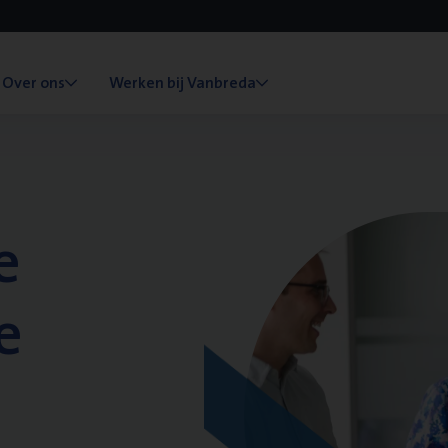
Over ons
Werken bij Vanbreda
e
e