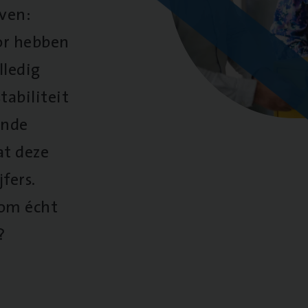
oven:
oor hebben
lledig
tabiliteit
ende
at deze
fers.
 om écht
?