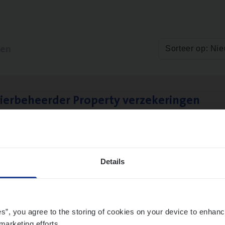
ten
Sorteer op: Ni
ier­be­heer­der Pro­per­ty verzekeringen
ance Operations
werpen en Hasselt
Details
es”, you agree to the storing of cookies on your device to enhanc
marketing efforts.