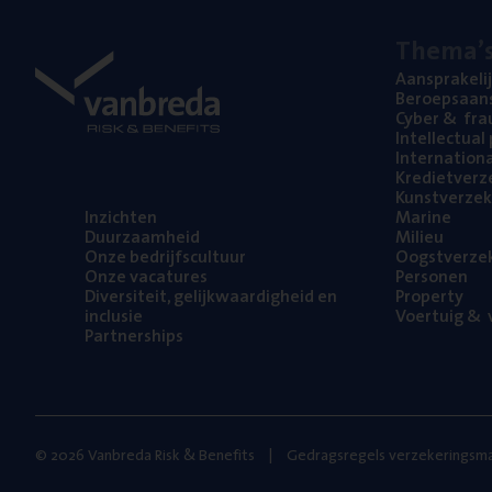
The­ma’
Aan­spra­ke­li
Beroeps­aan­s
Cyber
&
fra
Intel­lec­tu­a
Inter­na­ti­o­
Kre­diet­ver­z
Kunst­ver­ze­k
Inzich­ten
Mari­ne
Duur­zaam­heid
Mili­eu
Onze bedrijfs­cul­tuur
Oogst­ver­ze­
Onze vaca­tu­res
Per­so­nen
Diver­si­teit, gelijk­waar­dig­heid en
Pro­per­ty
inclusie
Voer­tuig
&
v
Part­ner­ships
© 2026 Vanbreda Risk & Benefits
Gedragsregels verzekeringsma