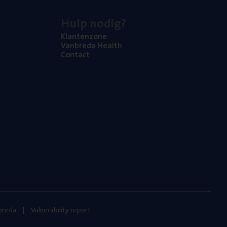
Hulp nodig?
Klan­ten­zo­ne
Van­b­re­da Health
Con­tact
nbreda
Vulnerability report