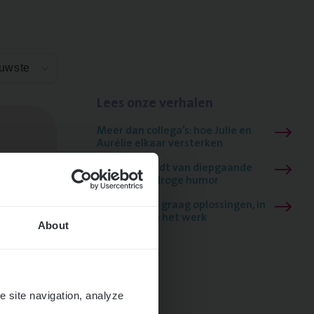
euwste
Lees onze verhalen
Meer dan collega’s: hoe Julie en
Aurélie elkaar versterken
Mathias houdt van diepgaande
dossiers én droge humor
Thalia zoekt graag oplossingen, in
games én op het werk
About
e site navigation, analyze