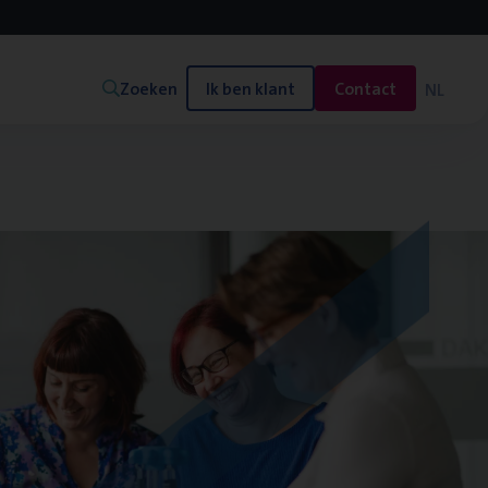
Zoeken
Ik ben klant
Contact
NL